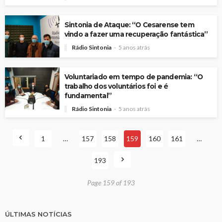
Sintonia de Ataque: “O Cesarense tem
vindo a fazer uma recuperação fantástica”
Rádio Sintonia
5 anos atrás
Voluntariado em tempo de pandemia: “O
trabalho dos voluntários foi e é
fundamental”
Rádio Sintonia
5 anos atrás
1
…
157
158
159
160
161
…
193
Page 159 of 193
ÚLTIMAS NOTÍCIAS