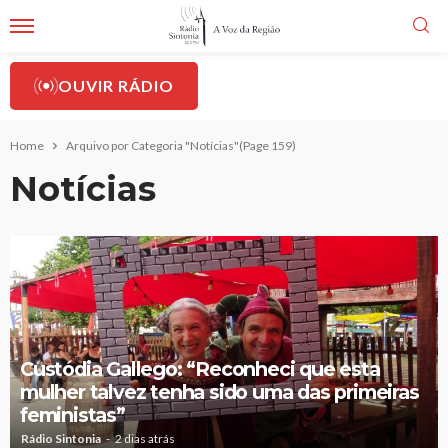
OUVIR RÁDIO
Home
Arquivo por Categoria "Notícias"
(Page 159)
Notícias
Custódia Gallego: “Reconheci que esta
mulher talvez tenha sido uma das primeiras
feministas”
Rádio Sintonia
2 dias atrás