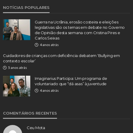
NOTÍCIAS POPULARES
Guerra na Ucrânia, erosão costeira e eleições
legislativas são os temas em debate no Governo
de Opinião desta semana com Cristina Pires e
Carlos Seixas
4 anos atrás
Cuidadores de crianças com deficiência debatem ‘Bullying em
contexto escolar’
5 anos atrás
Imaginarius Participa: Um programa de
voluntariado que “dá asas” à juventude
4 anos atrás
COMENTÁRIOS RECENTES
Ceu Mota