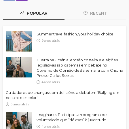
POPULAR
RECENT
Summer travel fashion, your holiday choice
9 anos atrás
Guerra na Ucrânia, erosão costeira e eleições
legislativas são os temas em debate no
Governo de Opinião desta semana com Cristina
Pires e Carlos Seixas
4 anos atrás
Cuidadores de crianças com deficiência debatem ‘Bullying em
contexto escolar’
5 anos atrás
Imaginarius Participa: Um programa de
voluntariado que “dá asas” à juventude
4 anos atrás