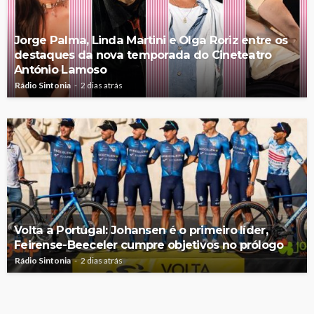
Jorge Palma, Linda Martini e Olga Roriz entre os
destaques da nova temporada do Cineteatro
António Lamoso
Rádio Sintonia
2 dias atrás
Volta a Portugal: Johansen é o primeiro líder,
Feirense-Beeceler cumpre objetivos no prólogo
Rádio Sintonia
2 dias atrás