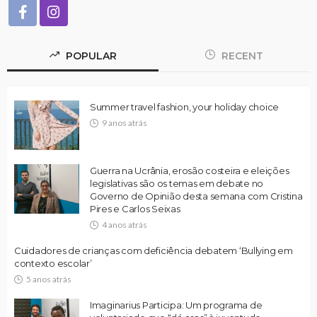
POPULAR
RECENT
Summer travel fashion, your holiday choice
9 anos atrás
Guerra na Ucrânia, erosão costeira e eleições
legislativas são os temas em debate no
Governo de Opinião desta semana com Cristina
Pires e Carlos Seixas
4 anos atrás
Cuidadores de crianças com deficiência debatem ‘Bullying em
contexto escolar’
5 anos atrás
Imaginarius Participa: Um programa de