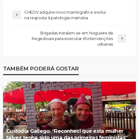
CHEDV adquire novo mamógrafo e evolui
na resposta à patologia mamária
Brigadas instalam-se em Nogueira da
Regedoura para executar 61 intervenções
urbanas
TAMBÉM PODERÁ GOSTAR
Custódia Gallego: “Reconheci que esta mulher
talvez tenha sido uma das primeiras feministas”