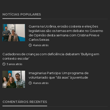
NOTÍCIAS POPULARES
Guerra na Ucrânia, erosão costeira e eleições
legislativas são os temas em debate no Governo
de Opinião desta semana com Cristina Pires e
Carlos Seixas
4 anos atrás
Cuidadores de crianças com deficiência debatem ‘Bullying em
contexto escolar’
5 anos atrás
Imaginarius Participa: Um programa de
voluntariado que “dá asas” à juventude
4 anos atrás
COMENTÁRIOS RECENTES