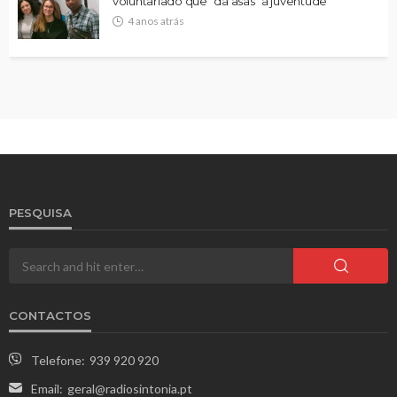
voluntariado que “dá asas” à juventude
4 anos atrás
PESQUISA
CONTACTOS
Telefone:
939 920 920
Email:
geral@radiosintonia.pt