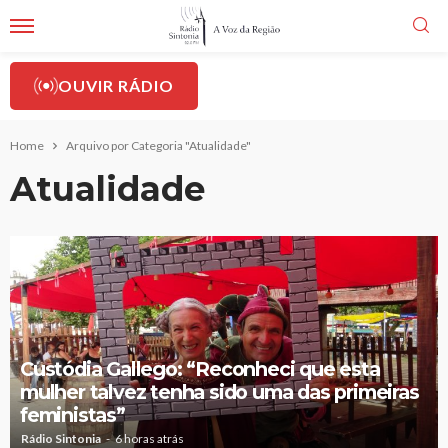
OUVIR RÁDIO
Home
Arquivo por Categoria "Atualidade"
Atualidade
Custódia Gallego: “Reconheci que esta
mulher talvez tenha sido uma das primeiras
feministas”
Rádio Sintonia
6 horas atrás