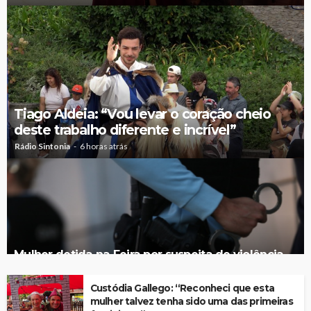
Tiago Aldeia: “Vou levar o coração cheio
deste trabalho diferente e incrível”
Rádio Sintonia
6 horas atrás
Mulher detida na Feira por suspeita de violência
doméstica contra duas crianças
Custódia Gallego: “Reconheci que esta
mulher talvez tenha sido uma das primeiras