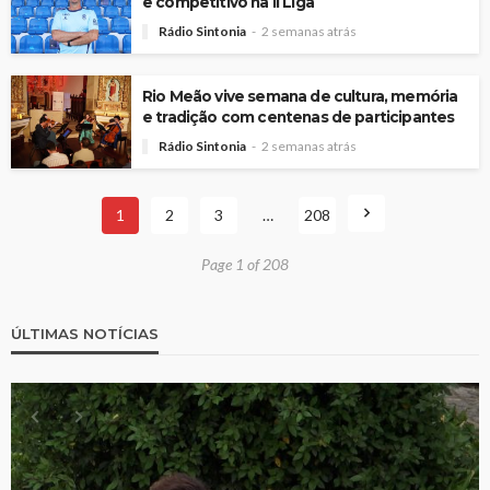
e competitivo na II Liga
Rádio Sintonia
2 semanas atrás
Rio Meão vive semana de cultura, memória
e tradição com centenas de participantes
Rádio Sintonia
2 semanas atrás
1
2
3
…
208
Page 1 of 208
ÚLTIMAS NOTÍCIAS