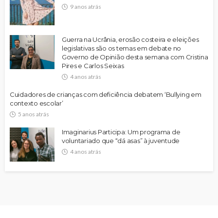
9 anos atrás
Guerra na Ucrânia, erosão costeira e eleições
legislativas são os temas em debate no
Governo de Opinião desta semana com Cristina
Pires e Carlos Seixas
4 anos atrás
Cuidadores de crianças com deficiência debatem ‘Bullying em
contexto escolar’
5 anos atrás
Imaginarius Participa: Um programa de
voluntariado que “dá asas” à juventude
4 anos atrás