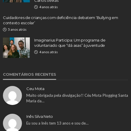
Carlos Seixas
4 anos atrás
Cuidadores de crianças com deficiência debatem ‘Bullying em
contexto escolar’
5 anos atrás
Imaginarius Participa: Um programa de
voluntariado que “dá asas” à juventude
4 anos atrás
COMENTÁRIOS RECENTES
Ceu Mota
Muito obrigada pela divulgação!! Céu Mota Plogging Santa
Maria da…
Inês Silva Neto
Eu sou a Inês tem 13 anos e sou de…