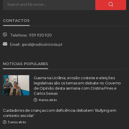
CONTACTOS
Telefone:
939 920 920
Email:
geral@radiosintonia.pt
NOTÍCIAS POPULARES
Guerra na Ucrânia, erosão costeira e eleições
legislativas são os temas em debate no Governo
de Opinião desta semana com Cristina Pires e
Carlos Seixas
4 anos atrás
Cuidadores de crianças com deficiência debatem ‘Bullying em
contexto escolar’
5 anos atrás