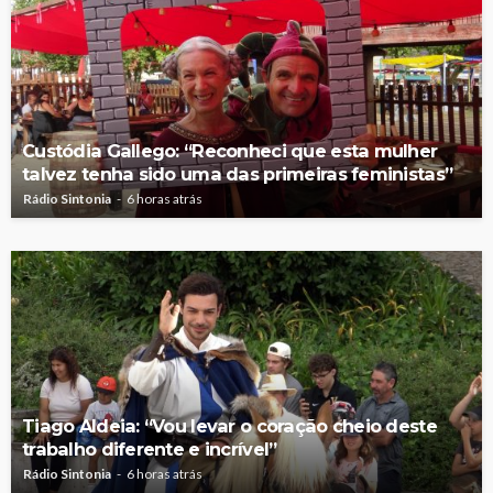
Custódia Gallego: “Reconheci que esta mulher
talvez tenha sido uma das primeiras feministas”
Rádio Sintonia
6 horas atrás
Tiago Aldeia: “Vou levar o coração cheio deste
trabalho diferente e incrível”
Rádio Sintonia
6 horas atrás