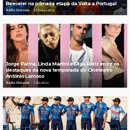
Beeceler na primeira etapa da Volta a Portugal
Rádio Sintonia
22 horas atrás
Jorge Palma, Linda Martini e Olga Roriz entre os
destaques da nova temporada do Cineteatro
António Lamoso
Rádio Sintonia
1 dia atrás