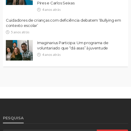
Pires e Carlos Seixas
4 anos atrás
Cuidadores de crianças com deficiência debatem ‘Bullying em
contexto escolar’
5 anos atrás
Imaginarius Participa: Um programa de
voluntariado que “dá asas” à juventude
4 anos atrás
PESQUISA