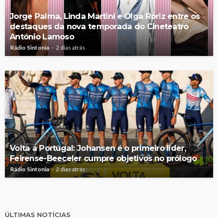
Jorge Palma, Linda Martini e Olga Roriz entre os
destaques da nova temporada do Cineteatro
António Lamoso
Rádio Sintonia
2 dias atrás
Volta a Portugal: Johansen é o primeiro líder,
Feirense-Beeceler cumpre objetivos no prólogo
Rádio Sintonia
2 dias atrás
ÚLTIMAS NOTÍCIAS