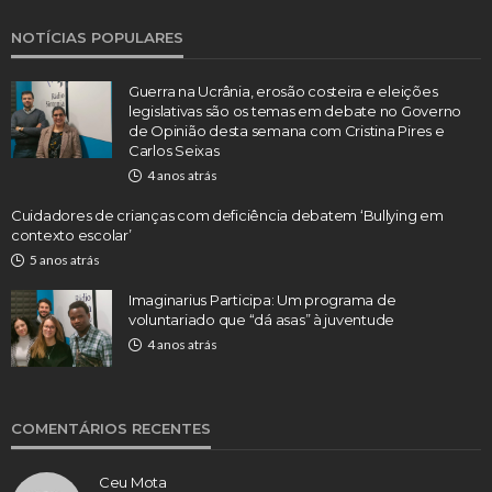
NOTÍCIAS POPULARES
Guerra na Ucrânia, erosão costeira e eleições
legislativas são os temas em debate no Governo
de Opinião desta semana com Cristina Pires e
Carlos Seixas
4 anos atrás
Cuidadores de crianças com deficiência debatem ‘Bullying em
contexto escolar’
5 anos atrás
Imaginarius Participa: Um programa de
voluntariado que “dá asas” à juventude
4 anos atrás
COMENTÁRIOS RECENTES
Ceu Mota