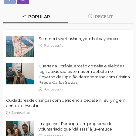
POPULAR
RECENT
Summer travel fashion, your holiday choice
9 anos atrás
Guerra na Ucrânia, erosão costeira e eleições
legislativas são os temas em debate no
Governo de Opinião desta semana com Cristina
Pires e Carlos Seixas
4 anos atrás
Cuidadores de crianças com deficiência debatem ‘Bullying em
contexto escolar’
5 anos atrás
Imaginarius Participa: Um programa de
voluntariado que “dá asas” à juventude
4 anos atrás