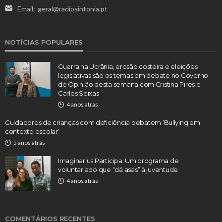
Email:
geral@radiosintonia.pt
NOTÍCIAS POPULARES
Guerra na Ucrânia, erosão costeira e eleições
legislativas são os temas em debate no Governo
de Opinião desta semana com Cristina Pires e
Carlos Seixas
4 anos atrás
Cuidadores de crianças com deficiência debatem ‘Bullying em
contexto escolar’
5 anos atrás
Imaginarius Participa: Um programa de
voluntariado que “dá asas” à juventude
4 anos atrás
COMENTÁRIOS RECENTES