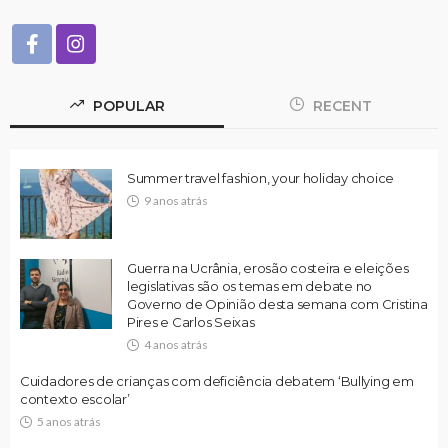
POPULAR
RECENT
Summer travel fashion, your holiday choice
9 anos atrás
Guerra na Ucrânia, erosão costeira e eleições
legislativas são os temas em debate no
Governo de Opinião desta semana com Cristina
Pires e Carlos Seixas
4 anos atrás
Cuidadores de crianças com deficiência debatem ‘Bullying em
contexto escolar’
5 anos atrás