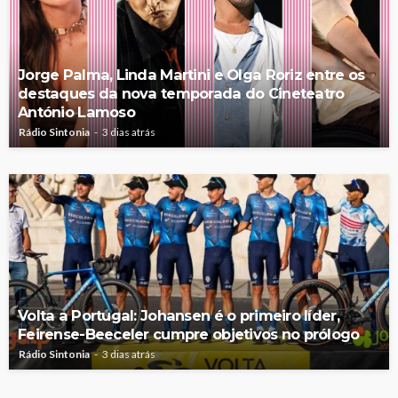
Jorge Palma, Linda Martini e Olga Roriz entre os
destaques da nova temporada do Cineteatro
António Lamoso
Rádio Sintonia
3 dias atrás
Volta a Portugal: Johansen é o primeiro líder,
Feirense-Beeceler cumpre objetivos no prólogo
Rádio Sintonia
3 dias atrás