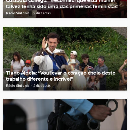
Custódia Gallego: “Reconheci que esta mulher
talvez tenha sido uma das primeiras feministas”
Rádio Sintonia
2 dias atrás
Tiago Aldeia: “Vou levar o coração cheio deste
trabalho diferente e incrível”
Rádio Sintonia
2 dias atrás