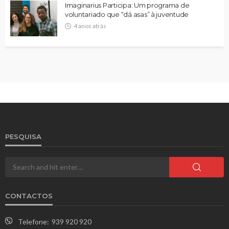
Imaginarius Participa: Um programa de
voluntariado que “dá asas” à juventude
4 anos atrás
PESQUISA
CONTACTOS
Telefone:
939 920 920