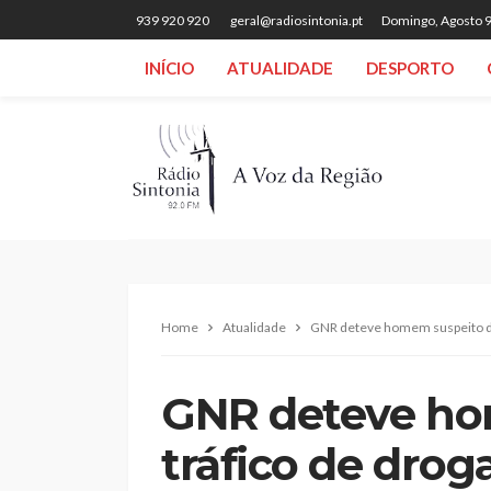
939 920 920
geral@radiosintonia.pt
Domingo, Agosto 9
INÍCIO
ATUALIDADE
DESPORTO
Home
Atualidade
GNR deteve homem suspeito de 
GNR deteve ho
tráfico de drog