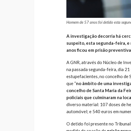
Homem de 57 anos foi detido esta segun
A investigação decorria há cer
suspeito, esta segunda-feira, 
anos ficou em prisão preventiva
A GNR, através do Núcleo de Inve
na passada segunda-feira, dia 21
estupefacientes, no concelho de 
que “
no âmbito de uma investiga
concelho de Santa Maria da Feir
policiais que culminaram na loc
diverso material: 107 doses de he
automóvel; e 540 euros em numer
O detido foi presente no Tribunal 
medida de coação de
prisão prev