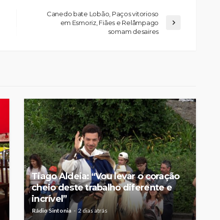
Canedo bate Lobão, Paços vitorioso
em Esmoriz, Fiães e Relâmpago
somam desaires
Custódia Gallego:
 o
“Reconheci que esta
e-
mulher talvez tenha sido
ira etapa
uma das primeiras
l
feministas”
Rádio Sintonia
2 dias atrás
Tiago Aldeia: “Vou levar o coração
cheio deste trabalho diferente e
incrível”
Rádio Sintonia
2 dias atrás