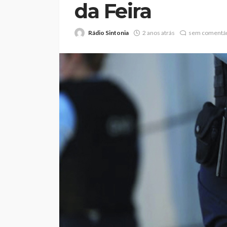
da Feira
Rádio Sintonia
2 anos atrás
sem comentár