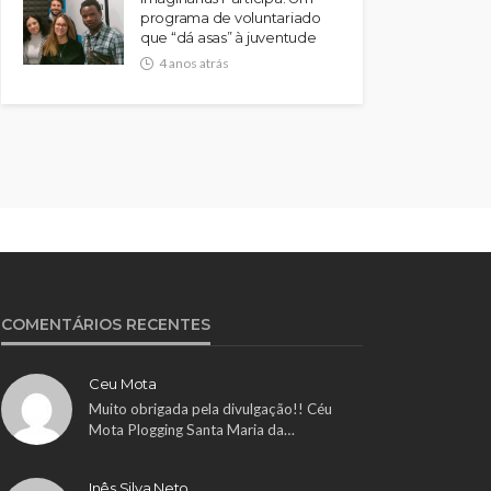
programa de voluntariado
que “dá asas” à juventude
4 anos atrás
COMENTÁRIOS RECENTES
Ceu Mota
Muito obrigada pela divulgação!! Céu
Mota Plogging Santa Maria da…
Inês Silva Neto