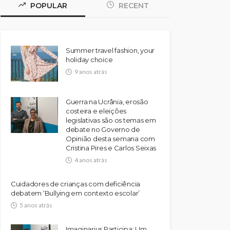
POPULAR
RECENT
Summer travel fashion, your
holiday choice
9 anos atrás
Guerra na Ucrânia, erosão
costeira e eleições
legislativas são os temas em
debate no Governo de
Opinião desta semana com
Cristina Pires e Carlos Seixas
4 anos atrás
Cuidadores de crianças com deficiência
debatem ‘Bullying em contexto escolar’
5 anos atrás
Imaginarius Participa: Um