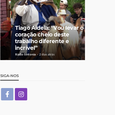
Tiago Aldeia: “Vou levar o
Mulher de
coração cheio deste
suspeita 
trabalho diferente e
doméstic
incrível”
crianças
Rádio Sintonia
2 dias atrás
Rádio Sintonia
2
SIGA-NOS