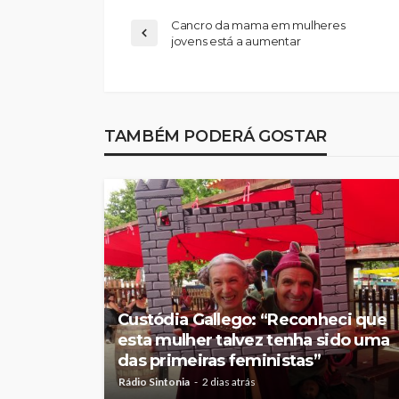
Cancro da mama em mulheres
jovens está a aumentar
Abner González foi
melhor da Feirens
TAMBÉM PODERÁ GOSTAR
Beeceler na prime
da Volta a Portuga
Rádio Sintonia
3 dias atrás
Custódia Gallego: “Reconheci que
esta mulher talvez tenha sido uma
das primeiras feministas”
Rádio Sintonia
2 dias atrás