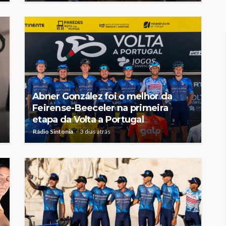
Abner González foi o melhor da
Feirense-Beeceler na primeira
etapa da Volta a Portugal
Rádio Sintonia
3 dias atrás