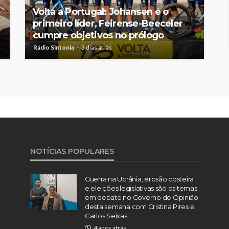
Volta a Portugal: Johansen é o
primeiro líder, Feirense-Beeceler
cumpre objetivos no prólogo
Rádio Sintonia
3 dias atrás
NOTÍCIAS POPULARES
Guerra na Ucrânia, erosão costeira
e eleições legislativas são os temas
em debate no Governo de Opinião
desta semana com Cristina Pires e
Carlos Seixas
4 anos atrás