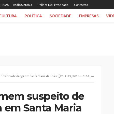
, 2026
Rádio Sintonia
Politica De Privacidade
Contactos
CULTURA
POLÍTICA
SOCIEDADE
EMPRESAS
VÍD
tráfico de droga em Santa Maria da Feira
Out. 25, 2024 at 2:34 pm
mem suspeito de
a em Santa Maria