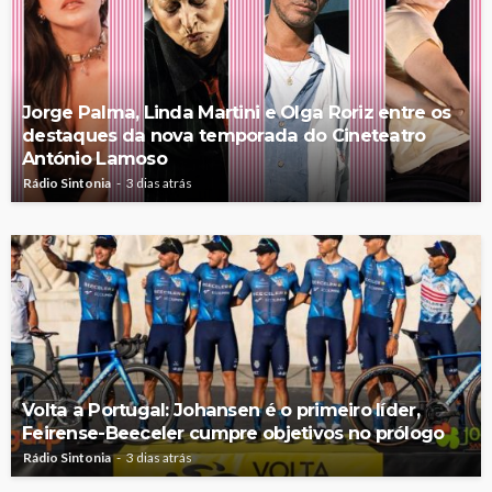
Jorge Palma, Linda Martini e Olga Roriz entre os
destaques da nova temporada do Cineteatro
António Lamoso
Rádio Sintonia
3 dias atrás
Volta a Portugal: Johansen é o primeiro líder,
Feirense-Beeceler cumpre objetivos no prólogo
Rádio Sintonia
3 dias atrás