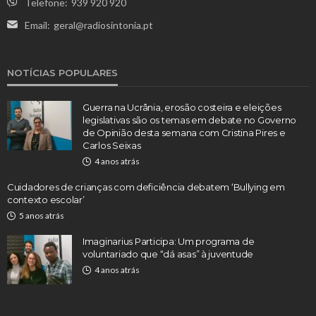
Telefone:
939 920 920
Email:
geral@radiosintonia.pt
NOTÍCIAS POPULARES
Guerra na Ucrânia, erosão costeira e eleições
legislativas são os temas em debate no Governo
de Opinião desta semana com Cristina Pires e
Carlos Seixas
4 anos atrás
Cuidadores de crianças com deficiência debatem ‘Bullying em
contexto escolar’
5 anos atrás
Imaginarius Participa: Um programa de
voluntariado que “dá asas” à juventude
4 anos atrás