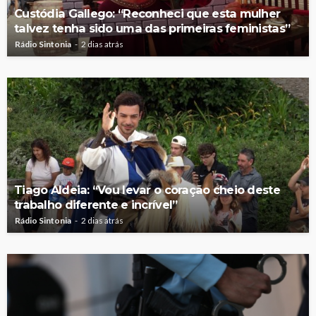
Custódia Gallego: “Reconheci que esta mulher
talvez tenha sido uma das primeiras feministas”
Rádio Sintonia
2 dias atrás
Tiago Aldeia: “Vou levar o coração cheio deste
trabalho diferente e incrível”
Rádio Sintonia
2 dias atrás