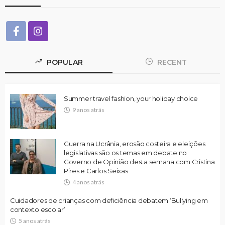
POPULAR
RECENT
Summer travel fashion, your holiday choice
9 anos atrás
Guerra na Ucrânia, erosão costeira e eleições
legislativas são os temas em debate no
Governo de Opinião desta semana com Cristina
Pires e Carlos Seixas
4 anos atrás
Cuidadores de crianças com deficiência debatem ‘Bullying em
contexto escolar’
5 anos atrás