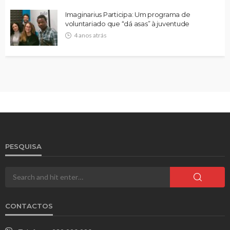
Imaginarius Participa: Um programa de
voluntariado que “dá asas” à juventude
4 anos atrás
PESQUISA
CONTACTOS