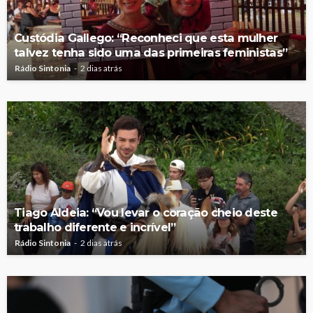
Custódia Gallego: “Reconheci que esta mulher
talvez tenha sido uma das primeiras feministas”
Rádio Sintonia
2 dias atrás
Tiago Aldeia: “Vou levar o coração cheio deste
trabalho diferente e incrível”
Rádio Sintonia
2 dias atrás