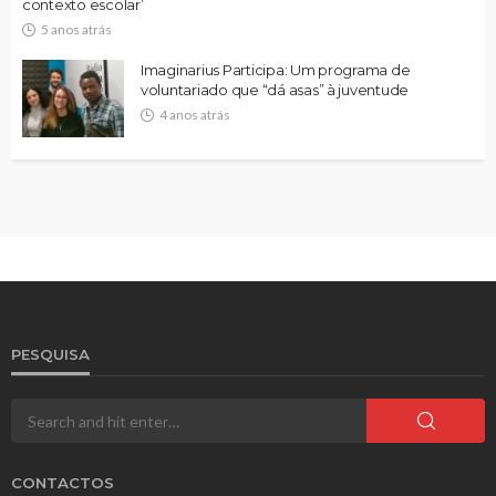
contexto escolar’
5 anos atrás
Imaginarius Participa: Um programa de
voluntariado que “dá asas” à juventude
4 anos atrás
PESQUISA
CONTACTOS