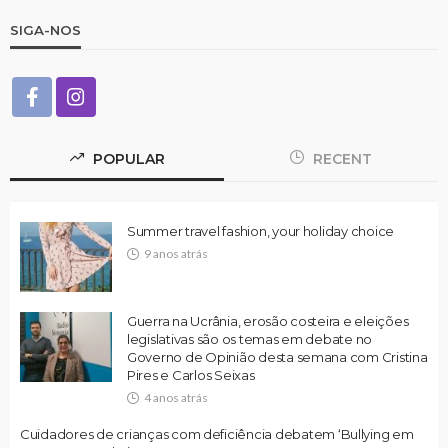
SIGA-NOS
POPULAR
RECENT
Summer travel fashion, your holiday choice
9 anos atrás
Guerra na Ucrânia, erosão costeira e eleições
legislativas são os temas em debate no
Governo de Opinião desta semana com Cristina
Pires e Carlos Seixas
4 anos atrás
Cuidadores de crianças com deficiência debatem ‘Bullying em