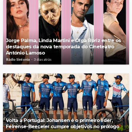
Jorge Palma, Linda Martini e Olga Roriz entre os
destaques da nova temporada do Cineteatro
António Lamoso
Rádio Sintonia
3 dias atrás
Volta a Portugal: Johansen é o primeiro líder,
Feirense-Beeceler cumpre objetivos no prólogo