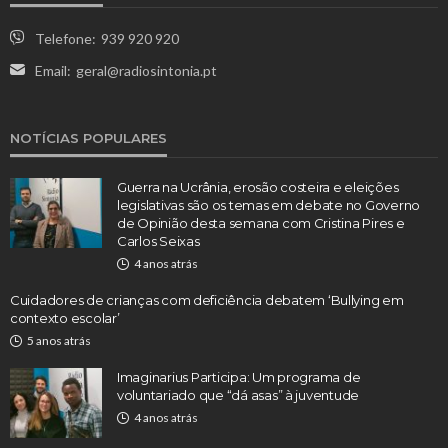
Telefone:
939 920 920
Email:
geral@radiosintonia.pt
NOTÍCIAS POPULARES
Guerra na Ucrânia, erosão costeira e eleições
legislativas são os temas em debate no Governo
de Opinião desta semana com Cristina Pires e
Carlos Seixas
4 anos atrás
Cuidadores de crianças com deficiência debatem ‘Bullying em
contexto escolar’
5 anos atrás
Imaginarius Participa: Um programa de
voluntariado que “dá asas” à juventude
4 anos atrás