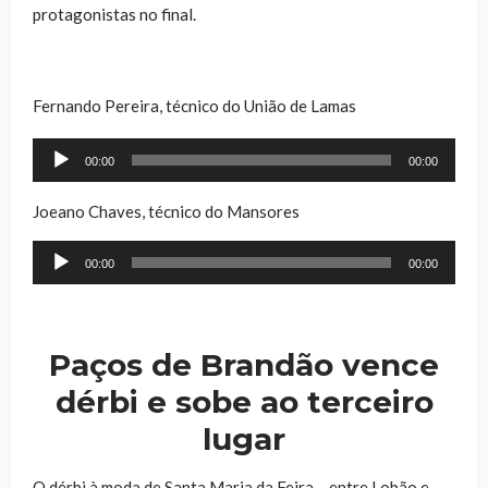
protagonistas no final.
Fernando Pereira, técnico do União de Lamas
Reprodutor
00:00
00:00
de
áudio
Joeano Chaves, técnico do Mansores
Reprodutor
00:00
00:00
de
áudio
Paços de Brandão vence
dérbi e sobe ao terceiro
lugar
O dérbi à moda de Santa Maria da Feira – entre Lobão e