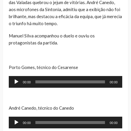
das Valadas quebrou o jejum de vitórias. André Canedo,
aos microfones da Sintonia, admitiu que a exibição não foi
brilhante, mas destacou a eficácia da equipa, que já merecia
o triunfo há muito tempo.
Manuel Silva acompanhou o duelo e ouviu os
protagonistas da partida.
Porto Gomes, técnico do Cesarense
Reprodutor
00:00
00:00
de
áudio
André Canedo, técnico do Canedo
Reprodutor
00:00
00:00
de