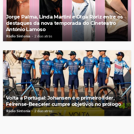
Jorge Palma, Linda Martini e Olga Roriz entre os
destaques da nova temporada do Cineteatro
António Lamoso
Rádio Sintonia
2 dias atrás
Volta a Portugal: Johansen é o primeiro líder,
Feirense-Beeceler cumpre objetivos no prólogo
Rádio Sintonia
2 dias atrás