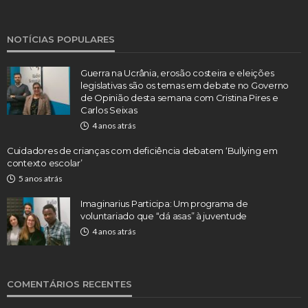
NOTÍCIAS POPULARES
Guerra na Ucrânia, erosão costeira e eleições
legislativas são os temas em debate no Governo
de Opinião desta semana com Cristina Pires e
Carlos Seixas
4 anos atrás
Cuidadores de crianças com deficiência debatem ‘Bullying em
contexto escolar’
5 anos atrás
Imaginarius Participa: Um programa de
voluntariado que “dá asas” à juventude
4 anos atrás
COMENTÁRIOS RECENTES