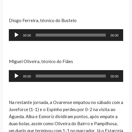
Diogo Ferreira, técnico do Bustelo
Reprodutor
00:00
00:00
de
áudio
Miguel Oliveira, técnico do Fiães
Reprodutor
00:00
00:00
de
áudio
Na restante jornada, a Ovarense empatou no sábado com a
Juveforce (1-1) e o Espinho perdeu por 0-2 na visita ao
Águeda. Alba e Esmoriz dividiram pontos, após empate a
duas bolas, assim como Oliveira do Bairro e Pampilhosa,
um duelo que terminou com 1-1 no marcador. Já o Estarreja