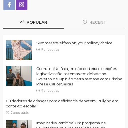
POPULAR
RECENT
Summer travel fashion, your holiday choice
9 anos atrás
Guerra na Ucrânia, erosão costeira e eleições
legislativas são os temas em debate no
Governo de Opinião desta semana com Cristina
Pires e Carlos Seixas
4 anos atrás
Cuidadores de crianças com deficiência debatem ‘Bullying em
contexto escolar’
5 anos atrás
Imaginarius Participa: Um programa de
voluntariado que “dá asas” à juventude