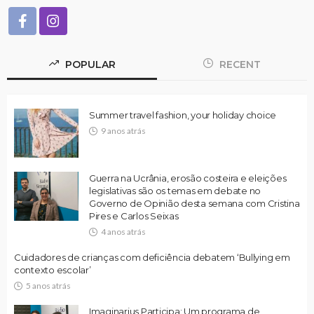
POPULAR
RECENT
Summer travel fashion, your holiday choice
9 anos atrás
Guerra na Ucrânia, erosão costeira e eleições
legislativas são os temas em debate no
Governo de Opinião desta semana com Cristina
Pires e Carlos Seixas
4 anos atrás
Cuidadores de crianças com deficiência debatem ‘Bullying em
contexto escolar’
5 anos atrás
Imaginarius Participa: Um programa de