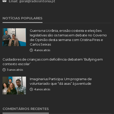
Email:
geral@radiosintonia.pt
NOTÍCIAS POPULARES
Guerra na Ucrânia, erosão costeira e eleições
legislativas são os temas em debate no Governo
de Opinião desta semana com Cristina Pires e
Carlos Seixas
4 anos atrás
Cuidadores de crianças com deficiência debatem ‘Bullying em
contexto escolar’
5 anos atrás
Imaginarius Participa: Um programa de
voluntariado que “dá asas” à juventude
4 anos atrás
COMENTÁRIOS RECENTES