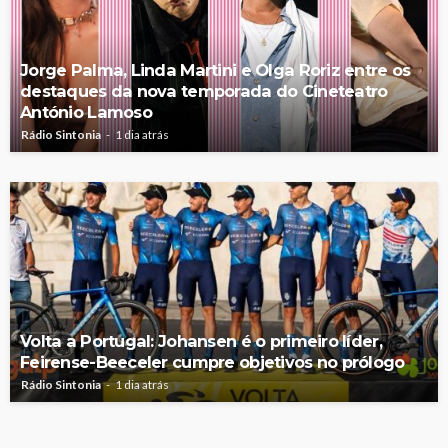
Jorge Palma, Linda Martini e Olga Roriz entre os
destaques da nova temporada do Cineteatro
António Lamoso
Rádio Sintonia
1 dia atrás
Volta a Portugal: Johansen é o primeiro líder,
Feirense-Beeceler cumpre objetivos no prólogo
Rádio Sintonia
1 dia atrás