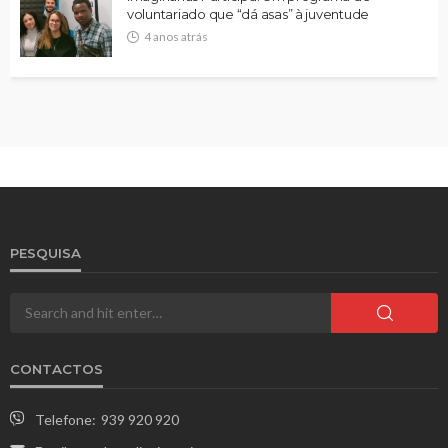
voluntariado que “dá asas” à juventude
4 anos atrás
PESQUISA
CONTACTOS
Telefone:
939 920 920