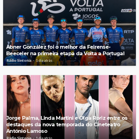
Abner González foi o melhor da Feirense-
Beeceler na primeira etapa da Volta a Portugal
Rádio Sintonia
1 dia atrás
Jorge Palma, Linda Martini e Olga Roriz entre os
destaques da nova temporada do Cineteatro
António Lamoso
Rádio Sintonia
1 dia atrás