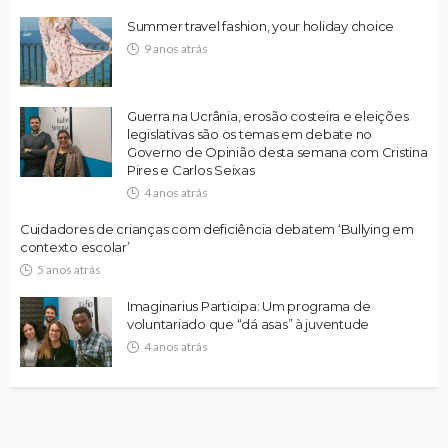
Summer travel fashion, your holiday choice
9 anos atrás
Guerra na Ucrânia, erosão costeira e eleições
legislativas são os temas em debate no
Governo de Opinião desta semana com Cristina
Pires e Carlos Seixas
4 anos atrás
Cuidadores de crianças com deficiência debatem ‘Bullying em
contexto escolar’
5 anos atrás
Imaginarius Participa: Um programa de
voluntariado que “dá asas” à juventude
4 anos atrás