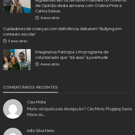
de Opinião desta semana com Cristina Pires e
Carlos Seixas
4 anos atrás
Cuidadores de crianças com deficiência debatem ‘Bullying em
contexto escolar’
5 anos atrás
Imaginarius Participa: Um programa de
voluntariado que “dá asas” à juventude
4 anos atrás
COMENTÁRIOS RECENTES
Ceu Mota
Muito obrigada pela divulgação!! Céu Mota Plogging Santa
Maria da…
Inês Silva Neto