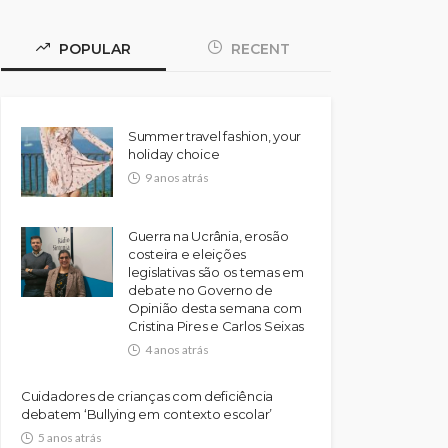
POPULAR
RECENT
Summer travel fashion, your
holiday choice
9 anos atrás
Guerra na Ucrânia, erosão
costeira e eleições
legislativas são os temas em
debate no Governo de
Opinião desta semana com
Cristina Pires e Carlos Seixas
4 anos atrás
Cuidadores de crianças com deficiência
debatem ‘Bullying em contexto escolar’
5 anos atrás