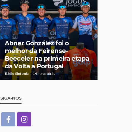
Jorge Pal
Abner González foi o
Olga Rori
melhor da Feirense-
destaque
Beeceler na primeira etapa
temporad
da Volta a Portugal
António 
Rádio Sintonia
14 horas atrás
Rádio Sintonia
2
SIGA-NOS