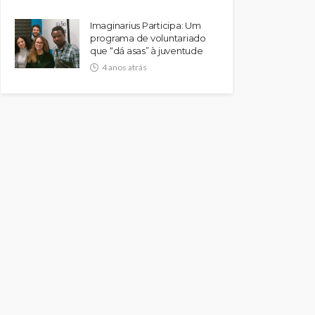
Imaginarius Participa: Um
programa de voluntariado
que “dá asas” à juventude
4 anos atrás