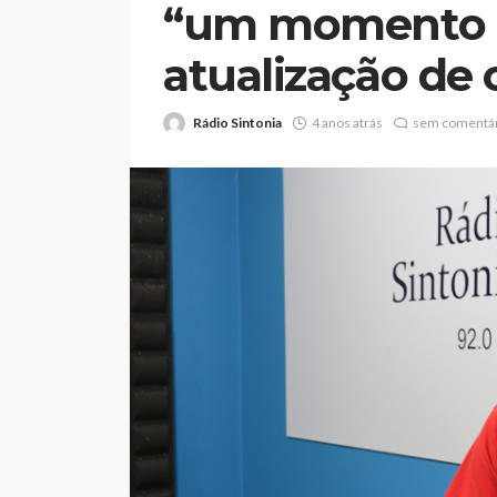
“um momento d
atualização de
Rádio Sintonia
4 anos atrás
sem comentár
Volta a Portugal: 
o primeiro líder, F
Beeceler cumpre o
no prólogo
Rádio Sintonia
1 dia atrás