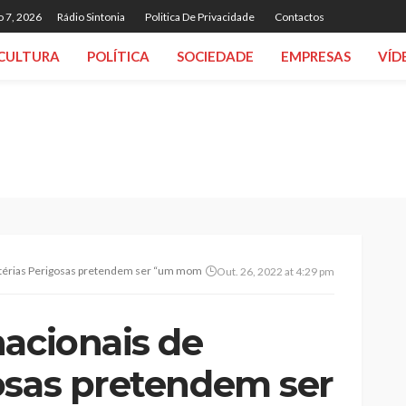
o 7, 2026
Rádio Sintonia
Politica De Privacidade
Contactos
CULTURA
POLÍTICA
SOCIEDADE
EMPRESAS
VÍD
térias Perigosas pretendem ser “um momento de partilha e de atualização de conh
Out. 26, 2022 at 4:29 pm
nacionais de
osas pretendem ser