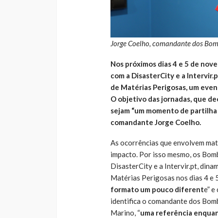
Jorge Coelho, comandante dos Bombe
Nos próximos dias 4 e 5 de nove
com a DisasterCity e a Intervir.
de Matérias Perigosas, um event
O objetivo das jornadas, que de
sejam “um momento de partilha 
comandante Jorge Coelho.
As ocorrências que envolvem mat
impacto. Por isso mesmo, os Bomb
DisasterCity e a Intervir.pt, din
Matérias Perigosas nos dias 4 e 5
formato um pouco diferent
e” e
identifica o comandante dos Bomb
Marino, “
uma referência enqua