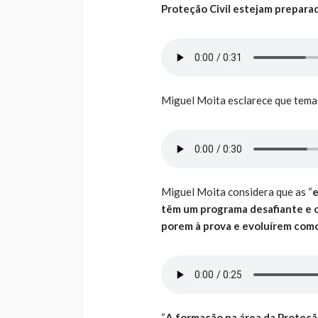
Proteção Civil estejam prepara
Miguel Moita esclarece que temas
Miguel Moita considera que as “
e
têm um programa desafiante e o
porem à prova e evoluírem como
“
A formação na área da Proteçã