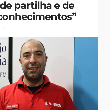
e partilha e de
 conhecimentos”
ios
Johansen é
Mulher detida na Feira por
eirense-
suspeita de violência
bjetivos
doméstica contra duas
crianças
Rádio Sintonia
1 hora atrás