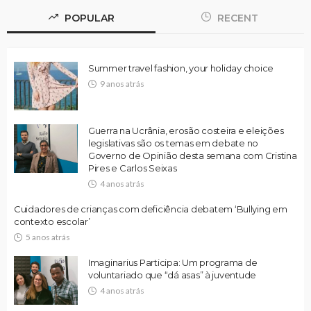
POPULAR
RECENT
Summer travel fashion, your holiday choice
9 anos atrás
Guerra na Ucrânia, erosão costeira e eleições
legislativas são os temas em debate no
Governo de Opinião desta semana com Cristina
Pires e Carlos Seixas
4 anos atrás
Cuidadores de crianças com deficiência debatem ‘Bullying em
contexto escolar’
5 anos atrás
Imaginarius Participa: Um programa de
voluntariado que “dá asas” à juventude
4 anos atrás