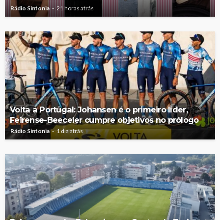
Rádio Sintonia
21 horas atrás
Volta a Portugal: Johansen é o primeiro líder,
Feirense-Beeceler cumpre objetivos no prólogo
Rádio Sintonia
1 dia atrás