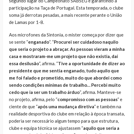
segundo lugar do Campeonato SABSEG e garantindo a
participação na Taça de Portugal. Esta temporada, o clube
soma já derrotas pesadas, a mais recente perante o União
de Lamas por 1-8.
Aos microfones da Sintonia, o mister começa por dizer que
se sente “
enganado
“. “
Procurei ser cuidadoso naquilo
que seria o projeto a abraçar. As pessoas vieram a minha
casa e mostraram-me um projeto que não existia, daí
essa desilusão
“, afirma. “
Tive a oportunidade de dizer ao
presidente que me sentia enganado, tudo aquilo que
me foi falado e prometido, muito do que abordei como
sendo condições mínimas de trabalho… Percebi muito
cedo que ia ser um trabalho árduo
“, afirma. Manteve-se
no projeto, afirma, pelo “
compromisso com as pessoas
” e
ciente de que “
após uma mudança diretiva
” e também na
realidade desportiva do clube em relação à época transata,
poderia ser necessário algum tempo para que estrutura,
clube e equipa técnica se ajustassem “
aquilo que seria a