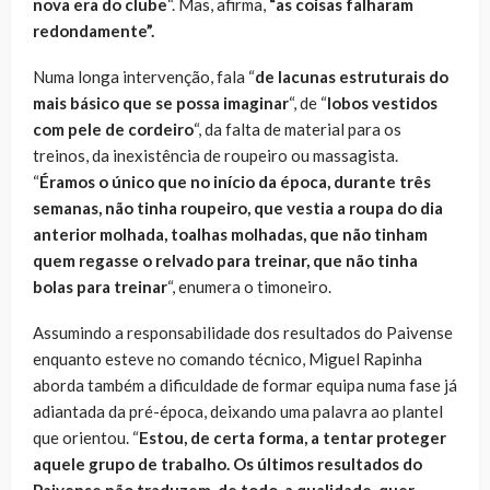
nova era do clube
“. Mas, afirma,
“as coisas falharam
redondamente”.
Numa longa intervenção, fala “
de lacunas estruturais do
mais básico que se possa imaginar
“, de “
lobos vestidos
com pele de cordeiro
“, da falta de material para os
treinos, da inexistência de roupeiro ou massagista.
“
Éramos o único que no início da época, durante três
semanas, não tinha roupeiro, que vestia a roupa do dia
anterior molhada, toalhas molhadas, que não tinham
quem regasse o relvado para treinar, que não tinha
bolas para treinar
“, enumera o timoneiro.
Assumindo a responsabilidade dos resultados do Paivense
enquanto esteve no comando técnico, Miguel Rapinha
aborda também a dificuldade de formar equipa numa fase já
adiantada da pré-época, deixando uma palavra ao plantel
que orientou. “
Estou, de certa forma, a tentar proteger
aquele grupo de trabalho. Os últimos resultados do
Paivense não traduzem, de todo, a qualidade, quer