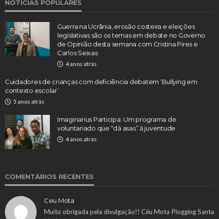
NOTÍCIAS POPULARES
Guerra na Ucrânia, erosão costeira e eleições
legislativas são os temas em debate no Governo
de Opinião desta semana com Cristina Pires e
Carlos Seixas
4 anos atrás
Cuidadores de crianças com deficiência debatem ‘Bullying em
contexto escolar’
5 anos atrás
Imaginarius Participa: Um programa de
voluntariado que “dá asas” à juventude
4 anos atrás
COMENTÁRIOS RECENTES
Ceu Mota
Muito obrigada pela divulgação!! Céu Mota Plogging Santa