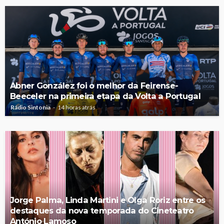
Abner González foi o melhor da Feirense-
Beeceler na primeira etapa da Volta a Portugal
Rádio Sintonia
14 horas atrás
Jorge Palma, Linda Martini e Olga Roriz entre os
destaques da nova temporada do Cineteatro
António Lamoso