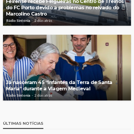
Feirense recebe Felgueiras no Centro de Treinos
do FC Porto devido a problemas no relvado do
Marcolino Castro
Rádio Sintonia
2 dias atrás
Já nasceram 45 “Infantes da Terra de Santa
Maria” durante a Viagem Medieval
Rádio Sintonia
2 dias atrás
ÚLTIMAS NOTÍCIAS