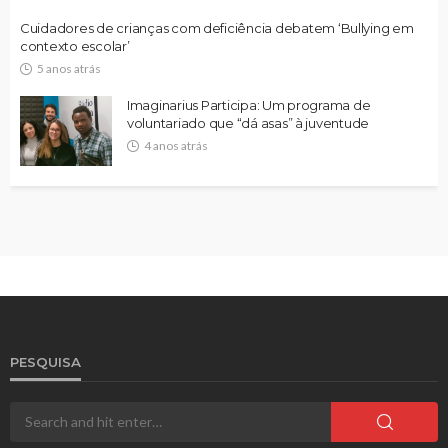
Cuidadores de crianças com deficiência debatem ‘Bullying em
contexto escolar’
5 anos atrás
Imaginarius Participa: Um programa de
voluntariado que “dá asas” à juventude
4 anos atrás
PESQUISA