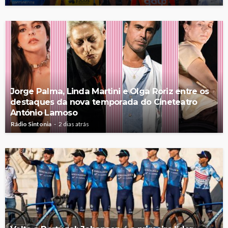
Jorge Palma, Linda Martini e Olga Roriz entre os
destaques da nova temporada do Cineteatro
António Lamoso
Rádio Sintonia
2 dias atrás