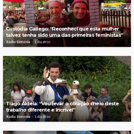
Custódia Gallego: “Reconheci que esta mulher
talvez tenha sido uma das primeiras feministas”
Rádio Sintonia
1 dia atrás
Tiago Aldeia: “Vou levar o coração cheio deste
trabalho diferente e incrível”
Rádio Sintonia
1 dia atrás