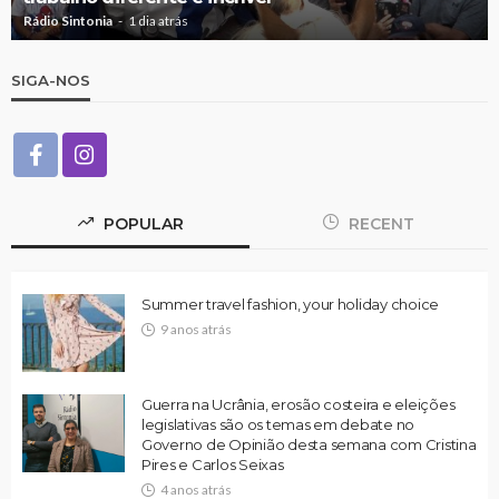
Rádio Sintonia
1 dia atrás
SIGA-NOS
POPULAR
RECENT
Summer travel fashion, your holiday choice
9 anos atrás
Guerra na Ucrânia, erosão costeira e eleições
legislativas são os temas em debate no
Governo de Opinião desta semana com Cristina
Pires e Carlos Seixas
4 anos atrás