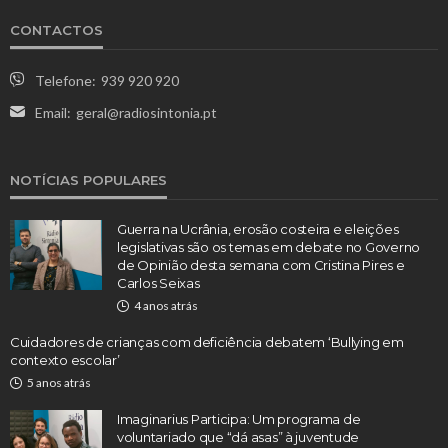
CONTACTOS
Telefone:
939 920 920
Email:
geral@radiosintonia.pt
NOTÍCIAS POPULARES
Guerra na Ucrânia, erosão costeira e eleições
legislativas são os temas em debate no Governo
de Opinião desta semana com Cristina Pires e
Carlos Seixas
4 anos atrás
Cuidadores de crianças com deficiência debatem ‘Bullying em
contexto escolar’
5 anos atrás
Imaginarius Participa: Um programa de
voluntariado que “dá asas” à juventude