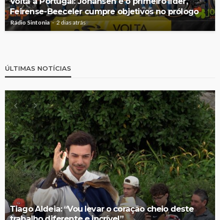
Volta a Portugal: Johansen é o primeiro líder,
Feirense-Beeceler cumpre objetivos no prólogo
Rádio Sintonia
2 dias atrás
ÚLTIMAS NOTÍCIAS
Tiago Aldeia: “Vou levar o coração cheio deste
trabalho diferente e incrível”