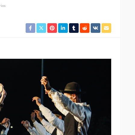
ios
Custódia Gallego:
 o
“Reconheci que esta
e-
mulher talvez tenha sido
ira etapa
uma das primeiras
l
feministas”
Rádio Sintonia
2 dias atrás