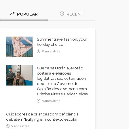
POPULAR
RECENT
Summer travel fashion, your
holiday choice
9 anos atrás
Guerra na Ucrânia, erosão
costeira e eleições
legislativas são os temas em
debate no Governo de
Opinião desta semana com
Cristina Pires e Carlos Seixas
4 anos atrás
Cuidadores de crianças com deficiência
debatem ‘Bullying em contexto escolar’
5 anos atrás