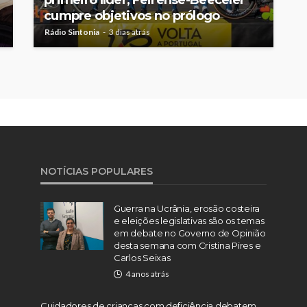
primeiro líder, Feirense-Beeceler
cumpre objetivos no prólogo
Rádio Sintonia
3 dias atrás
NOTÍCIAS POPULARES
Guerra na Ucrânia, erosão costeira
e eleições legislativas são os temas
em debate no Governo de Opinião
desta semana com Cristina Pires e
Carlos Seixas
4 anos atrás
Cuidadores de crianças com deficiência debatem