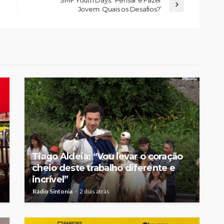
SMF Youth Days: ‘Pensar e Fazer
Jovem: Quais os Desafios?’
Tiago Aldeia: “Vou levar o coração
cheio deste trabalho diferente e
incrível”
Rádio Sintonia
2 dias atrás