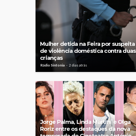
Mulher detida na Feira por suspeita
de violência doméstica contra duas
crianças
Rádio Sintonia
2 dias atrás
Jorge Palma, Linda Martini e Olga
Roriz entre os destaques da nova