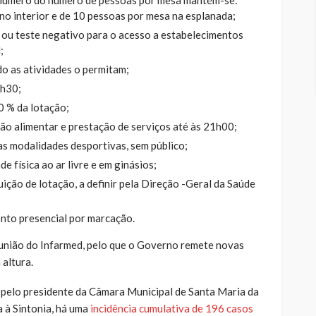
o número do número de pessoas por mesa mantém-se:
o interior e de 10 pessoas por mesa na esplanada;
l ou teste negativo para o acesso a estabelecimentos
;
o as atividades o permitam;
2h30;
 % da lotação;
não alimentar e prestação de serviços até às 21h00;
as modalidades desportivas, sem público;
e física ao ar livre e em ginásios;
ição de lotação, a definir pela Direção -Geral da Saúde
nto presencial por marcação.
eunião do Infarmed, pelo que o Governo remete novas
 altura.
pelo presidente da Câmara Municipal de Santa Maria da
a à Sintonia, há uma
incidência cumulativa de 196 casos