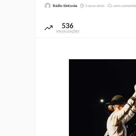
Rádio Sintonia
5 anos atrás
sem comentár
536
VISUALIZAÇÕES
Abner González foi
melhor da Feirens
Beeceler na prime
da Volta a Portuga
Rádio Sintonia
3 dias atrás