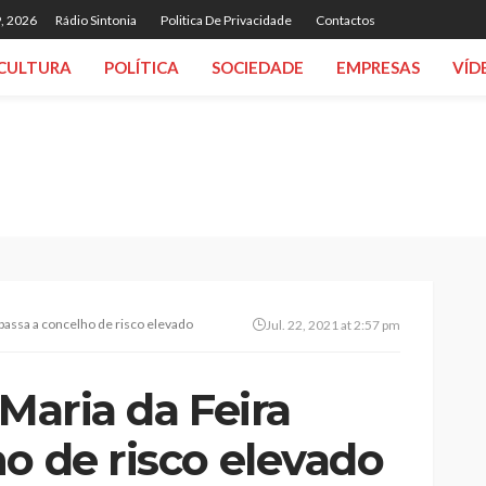
, 2026
Rádio Sintonia
Politica De Privacidade
Contactos
CULTURA
POLÍTICA
SOCIEDADE
EMPRESAS
VÍD
 passa a concelho de risco elevado
Jul. 22, 2021 at 2:57 pm
 Maria da Feira
o de risco elevado