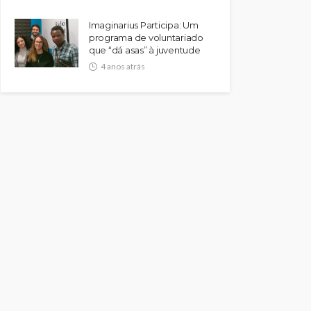
Imaginarius Participa: Um
programa de voluntariado
que “dá asas” à juventude
4 anos atrás