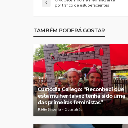
GNR detém homem em flagrante
por tráfico de estupefacientes
TAMBÉM PODERÁ GOSTAR
Custódia Gallego: “Reconheci que
esta mulher talvez tenha sido uma
das primeiras feministas”
Rádio Sintonia
2 dias atrás