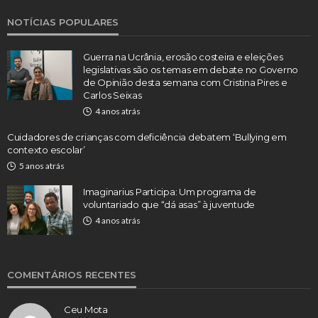
NOTÍCIAS POPULARES
Guerra na Ucrânia, erosão costeira e eleições
legislativas são os temas em debate no Governo
de Opinião desta semana com Cristina Pires e
Carlos Seixas
4 anos atrás
Cuidadores de crianças com deficiência debatem ‘Bullying em
contexto escolar’
5 anos atrás
Imaginarius Participa: Um programa de
voluntariado que “dá asas” à juventude
4 anos atrás
COMENTÁRIOS RECENTES
Ceu Mota