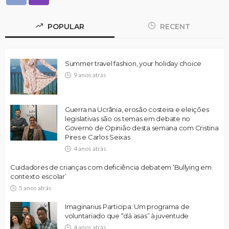
POPULAR
RECENT
Summer travel fashion, your holiday choice
9 anos atrás
Guerra na Ucrânia, erosão costeira e eleições
legislativas são os temas em debate no
Governo de Opinião desta semana com Cristina
Pires e Carlos Seixas
4 anos atrás
Cuidadores de crianças com deficiência debatem ‘Bullying em
contexto escolar’
5 anos atrás
Imaginarius Participa: Um programa de
voluntariado que “dá asas” à juventude
4 anos atrás