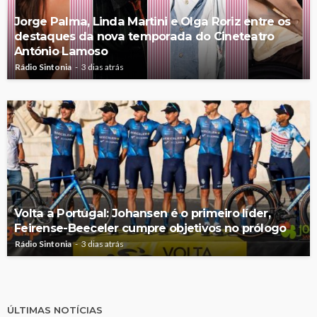
Jorge Palma, Linda Martini e Olga Roriz entre os
destaques da nova temporada do Cineteatro
António Lamoso
Rádio Sintonia
3 dias atrás
Volta a Portugal: Johansen é o primeiro líder,
Feirense-Beeceler cumpre objetivos no prólogo
Rádio Sintonia
3 dias atrás
ÚLTIMAS NOTÍCIAS