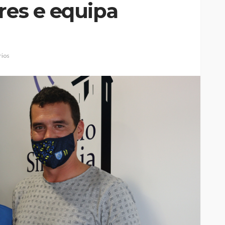
res e equipa
ios
Custódia Gallego:
 o
“Reconheci que esta
e-
mulher talvez tenha sido
ira etapa
uma das primeiras
l
feministas”
Rádio Sintonia
21 horas atrás