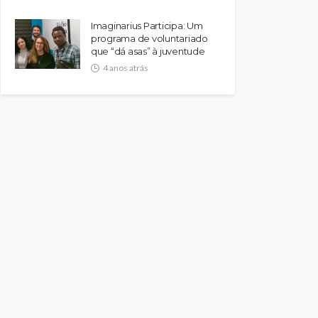
Imaginarius Participa: Um
programa de voluntariado
que “dá asas” à juventude
4 anos atrás