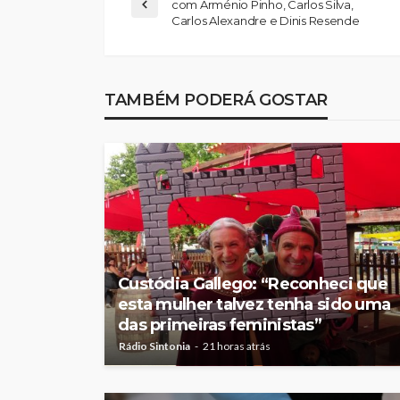
com Arménio Pinho, Carlos Silva,
Carlos Alexandre e Dinis Resende
TAMBÉM PODERÁ GOSTAR
Custódia Gallego: “Reconheci que
esta mulher talvez tenha sido uma
das primeiras feministas”
Rádio Sintonia
21 horas atrás