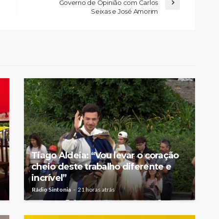
Governo de Opinião com Carlos
Seixas e José Amorim
Tiago Aldeia: “Vou levar o coração
cheio deste trabalho diferente e
incrível”
Rádio Sintonia
21 horas atrás