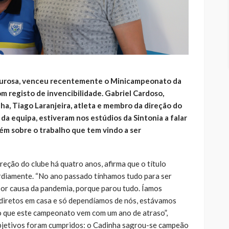
ourosa, venceu recentemente o Minicampeonato da
m registo de invencibilidade. Gabriel Cardoso,
ha, Tiago Laranjeira, atleta e membro da direção do
o da equipa, estiveram nos estúdios da Sintonia a falar
ém sobre o trabalho que tem vindo a ser
reção do clube há quatro anos, afirma que o título
rdiamente. “No ano passado tínhamos tudo para ser
or causa da pandemia, porque parou tudo. Íamos
diretos em casa e só dependíamos de nós, estávamos
o que este campeonato vem com um ano de atraso”,
 objetivos foram cumpridos: o Cadinha sagrou-se campeão