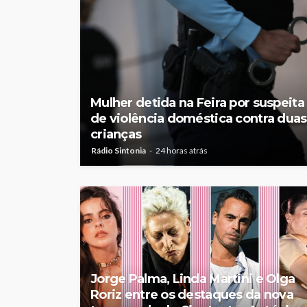
Mulher detida na Feira por suspeita
de violência doméstica contra duas
crianças
Rádio Sintonia
24 horas atrás
Jorge Palma, Linda Martini e Olga
Roriz entre os destaques da nova