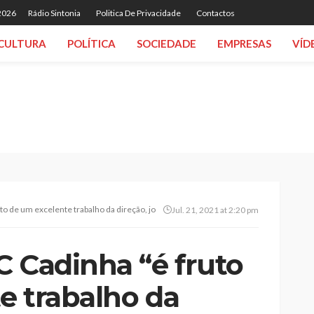
 2026
Rádio Sintonia
Politica De Privacidade
Contactos
CULTURA
POLÍTICA
SOCIEDADE
EMPRESAS
VÍD
to de um excelente trabalho da direção, jogadores e equipa técnica”
Jul. 21, 2021 at 2:20 pm
C Cadinha “é fruto
e trabalho da