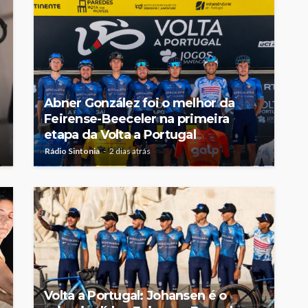
Abner González foi o melhor da
Feirense-Beeceler na primeira
etapa da Volta a Portugal
Rádio Sintonia
2 dias atrás
Volta a Portugal: Johansen é o