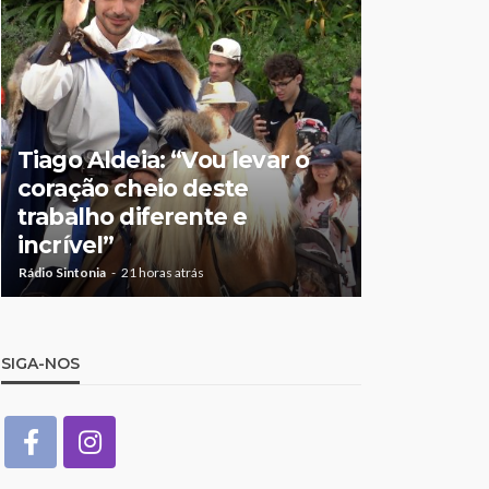
Tiago Aldeia: “Vou levar o
Mulher de
coração cheio deste
suspeita 
trabalho diferente e
doméstic
incrível”
crianças
Rádio Sintonia
21 horas atrás
Rádio Sintonia
2
SIGA-NOS