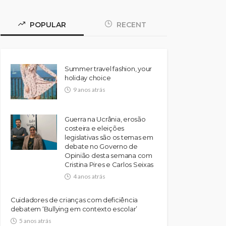
POPULAR
RECENT
Summer travel fashion, your
holiday choice
9 anos atrás
Guerra na Ucrânia, erosão
costeira e eleições
legislativas são os temas em
debate no Governo de
Opinião desta semana com
Cristina Pires e Carlos Seixas
4 anos atrás
Cuidadores de crianças com deficiência
debatem ‘Bullying em contexto escolar’
5 anos atrás