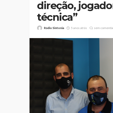
direção, jogado
técnica”
Rádio Sintonia
5 anos atrás
sem comentár
Abner González foi
melhor da Feirens
Beeceler na prime
da Volta a Portuga
Rádio Sintonia
2 dias atrás