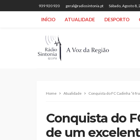
939 920 920
geral@radiosintonia.pt
Sábado, Agosto 8,
INÍCIO
ATUALIDADE
DESPORTO
Home
Atualidade
Conquista do FC Cadinha “é fru
Conquista do F
de um excelent