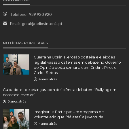
Telefone:
939 920 920
Email:
geral@radiosintonia.pt
NOTÍCIAS POPULARES
Guerra na Ucrânia, erosão costeira e eleições
legislativas são os temas em debate no Governo
de Opinião desta semana com Cristina Pires e
Carlos Seixas
4 anos atrás
Cuidadores de crianças com deficiência debatem ‘Bullying em
contexto escolar’
5 anos atrás
Imaginarius Participa: Um programa de
voluntariado que “dá asas” à juventude
4 anos atrás