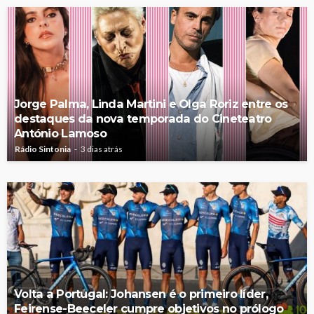
Jorge Palma, Linda Martini e Olga Roriz entre os
destaques da nova temporada do Cineteatro
António Lamoso
Rádio Sintonia
3 dias atrás
Volta a Portugal: Johansen é o primeiro líder,
Feirense-Beeceler cumpre objetivos no prólogo