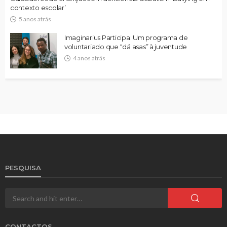
contexto escolar’
5 anos atrás
Imaginarius Participa: Um programa de
voluntariado que “dá asas” à juventude
4 anos atrás
PESQUISA
CONTACTOS