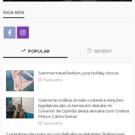
SIGA-NOS
POPULAR
RECENT
Summer travel fashion, your holiday choice
9 anos atrás
Guerra na Ucrânia, erosão costeira e eleições
legislativas são os temas em debate no
Governo de Opinião desta semana com Cristina
Pires e Carlos Seixas
4 anos atrás
Cuidadores de crianças com deficiência debatem ‘Bullying em