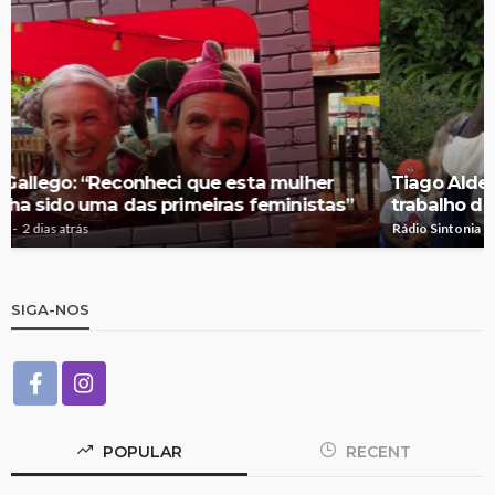
Tiago Aldeia: “Vou levar o coração cheio deste
trabalho diferente e incrível”
Rádio Sintonia
2 dias atrás
SIGA-NOS
POPULAR
RECENT