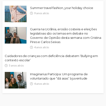
Summer travel fashion, your holiday choice
9 anos atrás
Guerra na Ucrânia, erosão costeira e eleições
legislativas são os temas em debate no
Governo de Opinião desta semana com Cristina
Pires e Carlos Seixas
4 anos atrás
Cuidadores de crianças com deficiência debatem ‘Bullying em
contexto escolar’
5 anos atrás
Imaginarius Participa: Um programa de
voluntariado que “dá asas” à juventude
4 anos atrás