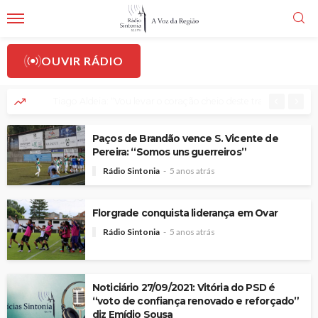
OUVIR RÁDIO
Tiago Aldeia: “Vou levar o coração cheio deste trabalho diferente e
Paços de Brandão vence S. Vicente de
Pereira: “Somos uns guerreiros”
Rádio Sintonia
5 anos atrás
Florgrade conquista liderança em Ovar
Rádio Sintonia
5 anos atrás
Noticiário 27/09/2021: Vitória do PSD é
“voto de confiança renovado e reforçado”
diz Emídio Sousa