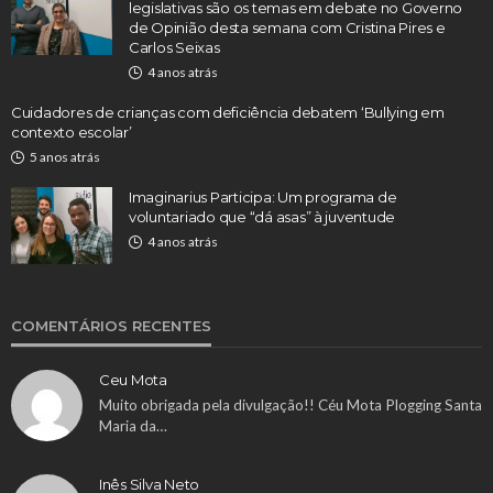
legislativas são os temas em debate no Governo
de Opinião desta semana com Cristina Pires e
Carlos Seixas
4 anos atrás
Cuidadores de crianças com deficiência debatem ‘Bullying em
contexto escolar’
5 anos atrás
Imaginarius Participa: Um programa de
voluntariado que “dá asas” à juventude
4 anos atrás
COMENTÁRIOS RECENTES
Ceu Mota
Muito obrigada pela divulgação!! Céu Mota Plogging Santa
Maria da…
Inês Silva Neto