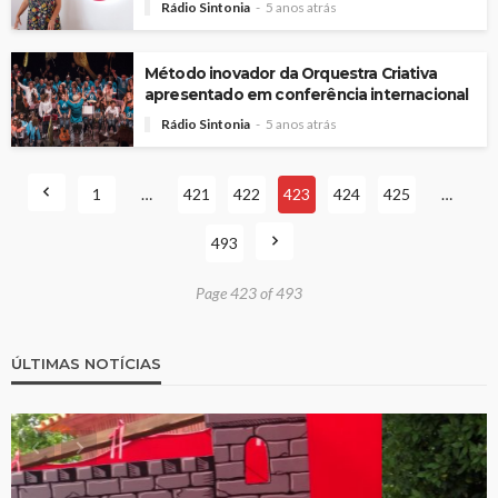
Rádio Sintonia
5 anos atrás
Método inovador da Orquestra Criativa
apresentado em conferência internacional
Rádio Sintonia
5 anos atrás
1
…
421
422
423
424
425
…
493
Page 423 of 493
ÚLTIMAS NOTÍCIAS