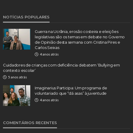
NOTÍCIAS POPULARES
Guerra na Ucrânia, erosão costeira e eleições
legislativas são os temas em debate no Governo
de Opinião desta semana com Cristina Pires e
Carlos Seixas
4 anos atrás
Cuidadores de crianças com deficiência debatem ‘Bullying em
contexto escolar’
5 anos atrás
Imaginarius Participa: Um programa de
voluntariado que “dá asas” à juventude
4 anos atrás
COMENTÁRIOS RECENTES