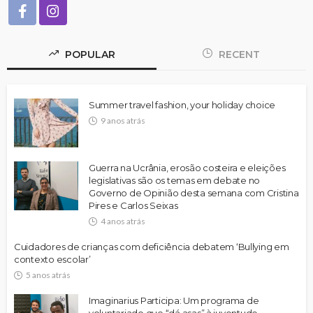
POPULAR
RECENT
Summer travel fashion, your holiday choice
9 anos atrás
Guerra na Ucrânia, erosão costeira e eleições
legislativas são os temas em debate no
Governo de Opinião desta semana com Cristina
Pires e Carlos Seixas
4 anos atrás
Cuidadores de crianças com deficiência debatem ‘Bullying em
contexto escolar’
5 anos atrás
Imaginarius Participa: Um programa de