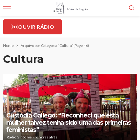
OUVIR RÁDIO
Home
Arquivo por Categoria "Cultura"
(Page 46)
Cultura
Custódia Gallego: “Reconheci que esta
mulher talvez tenha sido uma das primeiras
feministas”
Rádio Sintonia
6 horas atrás