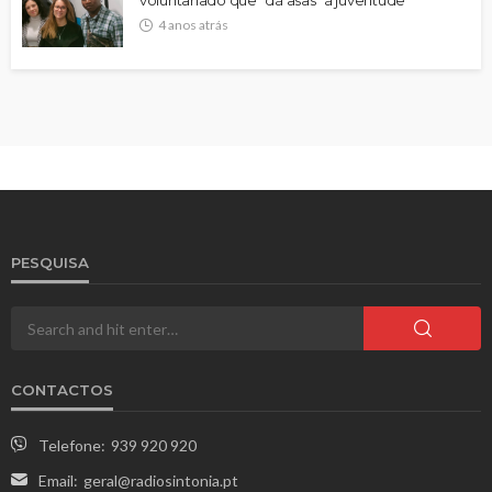
voluntariado que “dá asas” à juventude
4 anos atrás
PESQUISA
CONTACTOS
Telefone:
939 920 920
Email:
geral@radiosintonia.pt