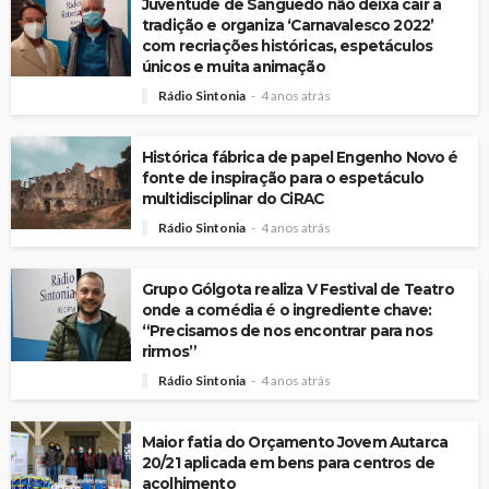
Juventude de Sanguedo não deixa cair a
tradição e organiza ‘Carnavalesco 2022’
com recriações históricas, espetáculos
únicos e muita animação
Rádio Sintonia
4 anos atrás
Histórica fábrica de papel Engenho Novo é
fonte de inspiração para o espetáculo
multidisciplinar do CiRAC
Rádio Sintonia
4 anos atrás
Grupo Gólgota realiza V Festival de Teatro
onde a comédia é o ingrediente chave:
“Precisamos de nos encontrar para nos
rirmos”
Rádio Sintonia
4 anos atrás
Maior fatia do Orçamento Jovem Autarca
20/21 aplicada em bens para centros de
acolhimento