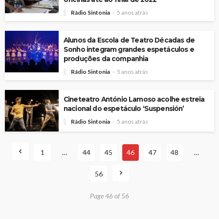
Rádio Sintonia
5 anos atrás
Alunos da Escola de Teatro Décadas de
Sonho integram grandes espetáculos e
produções da companhia
Rádio Sintonia
5 anos atrás
Cineteatro António Lamoso acolhe estreia
nacional do espetáculo ‘Suspensión’
Rádio Sintonia
5 anos atrás
1
…
44
45
46
47
48
…
56
Page 46 of 56