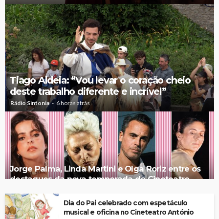
Tiago Aldeia: “Vou levar o coração cheio
deste trabalho diferente e incrível”
Rádio Sintonia
6 horas atrás
Jorge Palma, Linda Martini e Olga Roriz entre os
destaques da nova temporada do Cineteatro
António Lamoso
Dia do Pai celebrado com espetáculo
musical e oficina no Cineteatro António