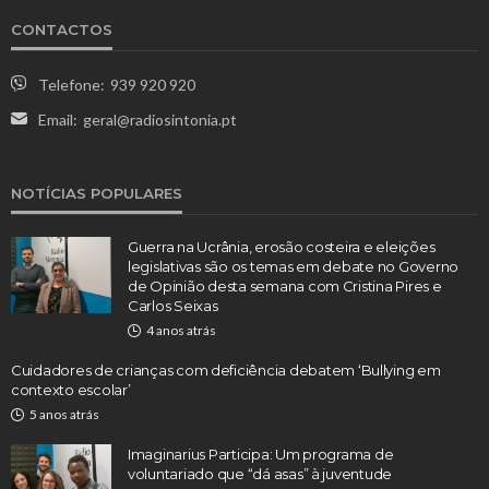
CONTACTOS
Telefone:
939 920 920
Email:
geral@radiosintonia.pt
NOTÍCIAS POPULARES
Guerra na Ucrânia, erosão costeira e eleições
legislativas são os temas em debate no Governo
de Opinião desta semana com Cristina Pires e
Carlos Seixas
4 anos atrás
Cuidadores de crianças com deficiência debatem ‘Bullying em
contexto escolar’
5 anos atrás
Imaginarius Participa: Um programa de
voluntariado que “dá asas” à juventude