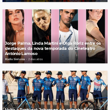
Jorge Palma, Linda Martini e Olga Roriz entre os
destaques da nova temporada do Cineteatro
António Lamoso
Rádio Sintonia
2 dias atrás
Volta a Portugal: Johansen é o primeiro líder,