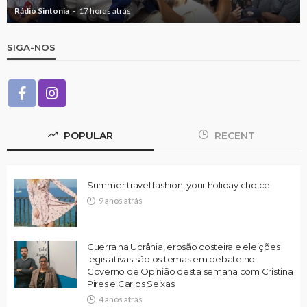
Rádio Sintonia
17 horas atrás
SIGA-NOS
POPULAR
RECENT
Summer travel fashion, your holiday choice
9 anos atrás
Guerra na Ucrânia, erosão costeira e eleições
legislativas são os temas em debate no
Governo de Opinião desta semana com Cristina
Pires e Carlos Seixas
4 anos atrás