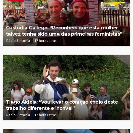
Custódia Gallego: “Reconheci que esta mulher
talvez tenha sido uma das primeiras feministas”
Rádio Sintonia
17 horas atrás
Tiago Aldeia: “Vou levar o coração cheio deste
trabalho diferente e incrível”
Rádio Sintonia
17 horas atrás