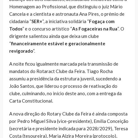
Homenagem ao Profissional, que distinguiu o juiz Mário
Cancela e a cientista e astronauta Ana Pires, o prémio de
cidadania “
SER+
“, a iniciativa solidária “
Fogaça com
Todos
” e o concurso artístico “
As Fogaceiras na Rua
“. O
dirigente salientou ainda que deixa um clube
“
financeiramente estável e geracionalmente
revigorado
“.
A noite ficou igualmente marcada pela transmissão de
mandatos do Rotaract Clube da Feira. Tiago Rocha
assumiu a presidência da estrutura juvenil, sucedendo a
João Santos, que liderou o processo de reativação do
clube, culminando, no início deste ano, com a entrega da
Carta Constitucional.
A nova direção do Rotary Clube da Feira é ainda composta
por Pedro Miguel Silva (vice-presidente), Emília Conceição
(secretária e presidente indicada para 2028/2029), Teresa
Costa (tesoureira), Maria Alzira Moreira (protocolo),