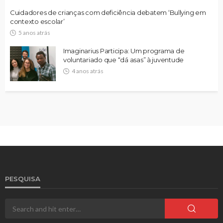
Cuidadores de crianças com deficiência debatem ‘Bullying em
contexto escolar’
5 anos atrás
Imaginarius Participa: Um programa de
voluntariado que “dá asas” à juventude
4 anos atrás
PESQUISA