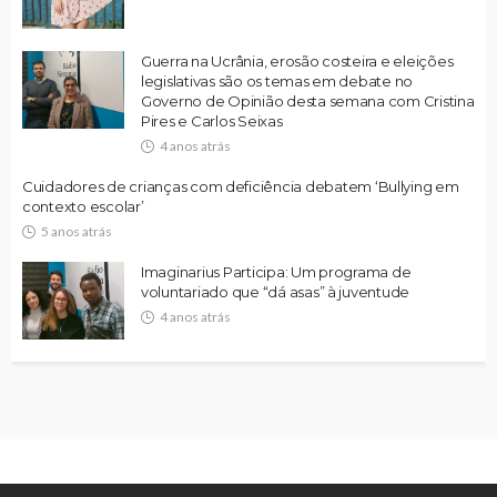
Guerra na Ucrânia, erosão costeira e eleições
legislativas são os temas em debate no
Governo de Opinião desta semana com Cristina
Pires e Carlos Seixas
4 anos atrás
Cuidadores de crianças com deficiência debatem ‘Bullying em
contexto escolar’
5 anos atrás
Imaginarius Participa: Um programa de
voluntariado que “dá asas” à juventude
4 anos atrás