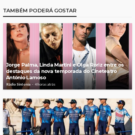
TAMBÉM PODERÁ GOSTAR
Jorge Palma, Linda Martini e Olga Roriz entre os
destaques da nova temporada do Cineteatro
António Lamoso
Rádio Sintonia
4 horas atrás