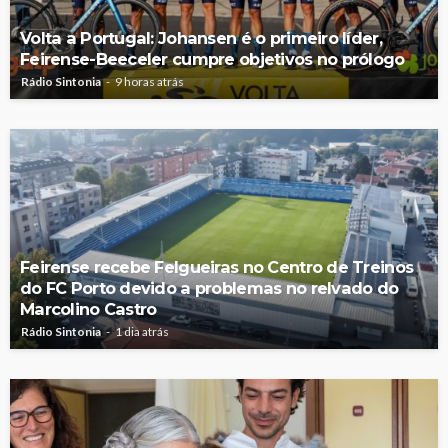
Volta a Portugal: Johansen é o primeiro líder,
Feirense-Beeceler cumpre objetivos no prólogo
Rádio Sintonia
9 horas atrás
Feirense recebe Felgueiras no Centro de Treinos
do FC Porto devido a problemas no relvado do
Marcolino Castro
Rádio Sintonia
1 dia atrás