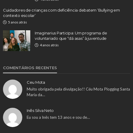
Cuidadores de crianças com deficiência debatem ‘Bullying em
contexto escolar’
5 anos atrás
Imaginarius Participa: Um programa de
voluntariado que “dá asas” à juventude
4 anos atrás
COMENTÁRIOS RECENTES
Ceu Mota
Muito obrigada pela divulgação!! Céu Mota Plogging Santa
Maria da…
Inês Silva Neto
Eu sou a Inês tem 13 anos e sou de…