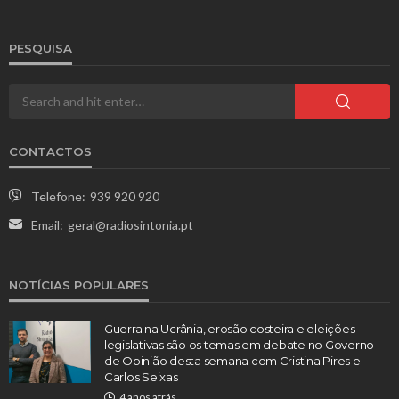
PESQUISA
CONTACTOS
Telefone:
939 920 920
Email:
geral@radiosintonia.pt
NOTÍCIAS POPULARES
Guerra na Ucrânia, erosão costeira e eleições
legislativas são os temas em debate no Governo
de Opinião desta semana com Cristina Pires e
Carlos Seixas
4 anos atrás