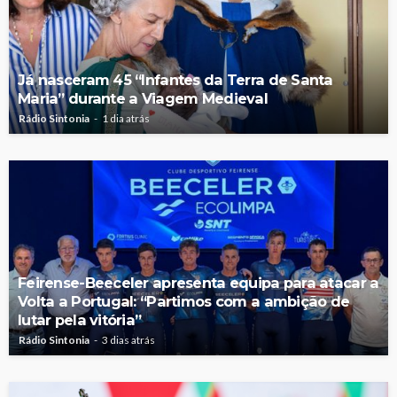
Já nasceram 45 “Infantes da Terra de Santa
Maria” durante a Viagem Medieval
Rádio Sintonia
1 dia atrás
Feirense-Beeceler apresenta equipa para atacar a
Volta a Portugal: “Partimos com a ambição de
lutar pela vitória”
Rádio Sintonia
3 dias atrás