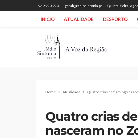
939 920 920
geral@radiosintonia.pt
Quinta-Feira, Agos
INÍCIO
ATUALIDADE
DESPORTO
Home
Atualidade
Quatro crias de flamingo nasce
Quatro crias d
nasceram no Zo