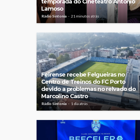
temporada do Cineteatro António
Lamoso
Rádio Sintonia
21 minutos atrás
Feirense recebe Felgueiras no
Centro de Treinos do FC Porto
devido a problemas no relvado do
Marcolino Castro
Rádio Sintonia
1 dia atrás