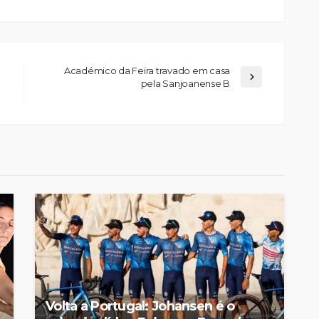
Académico da Feira travado em casa
pela Sanjoanense B
Jorge Palma, Linda Martini e
Olga Roriz entre os
nfantes da
destaques da nova
ia”
temporada do Cineteatro
Medieval
António Lamoso
Rádio Sintonia
21 minutos atrás
Volta a Portugal: Johansen é o