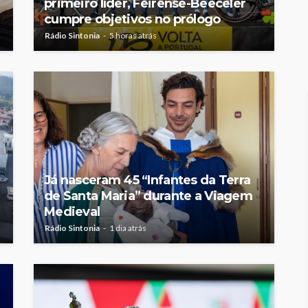
primeiro líder, Feirense-Beeceler
cumpre objetivos no prólogo
Rádio Sintonia
5 horas atrás
Já nasceram 45 “Infantes da Terra
de Santa Maria” durante a Viagem
Medieval
Rádio Sintonia
1 dia atrás