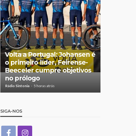
Feirense 
Volta a Portugal: Johansen é
no Centro
o primeiro líder, Feirense-
Porto de
Beeceler cumpre objetivos
no relvad
no prólogo
Castro
Rádio Sintonia
5 horas atrás
Rádio Sintonia
1
SIGA-NOS