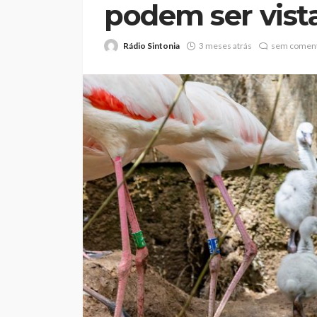
podem ser vista
Rádio Sintonia
3 meses atrás
sem coment