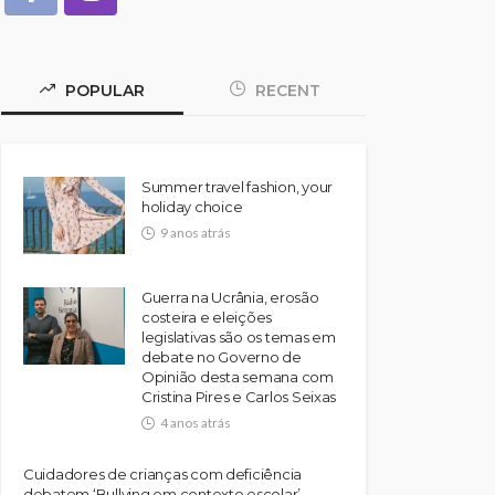
POPULAR
RECENT
Summer travel fashion, your
holiday choice
9 anos atrás
Guerra na Ucrânia, erosão
costeira e eleições
legislativas são os temas em
debate no Governo de
Opinião desta semana com
Cristina Pires e Carlos Seixas
4 anos atrás
Cuidadores de crianças com deficiência
debatem ‘Bullying em contexto escolar’