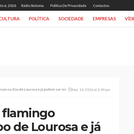
to 6, 2026
Rádio Sintonia
Politica De Privacidade
Contactos
CULTURA
POLÍTICA
SOCIEDADE
EMPRESAS
VÍD
ram no Zoo de Lourosa e já podem ser vistas pelos visitantes
Mai. 14, 2026 at 3:49 pm
e flamingo
o de Lourosa e já