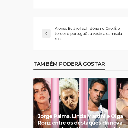
Afonso Eulálio faz história no Giro. É o
terceiro português a vestir a camisola
rosa
Já nasceram 45 “I
TAMBÉM PODERÁ GOSTAR
Terra de Santa Mar
durante a Viagem 
Rádio Sintonia
1 dia atrás
Jorge Palma, Linda Martini e Olga
Roriz entre os destaques da nova