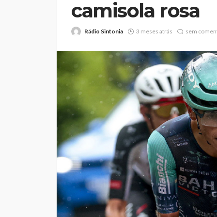
camisola rosa
Rádio Sintonia
3 meses atrás
sem coment
Abner González foi
melhor da Feirens
Beeceler na prime
da Volta a Portuga
Rádio Sintonia
1 dia atrás