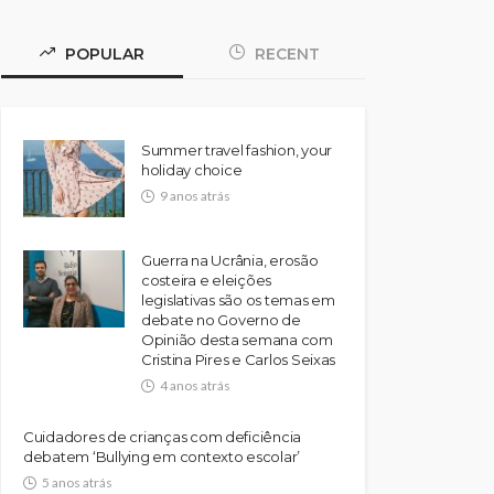
POPULAR
RECENT
Summer travel fashion, your
holiday choice
9 anos atrás
Guerra na Ucrânia, erosão
costeira e eleições
legislativas são os temas em
debate no Governo de
Opinião desta semana com
Cristina Pires e Carlos Seixas
4 anos atrás
Cuidadores de crianças com deficiência
debatem ‘Bullying em contexto escolar’
5 anos atrás