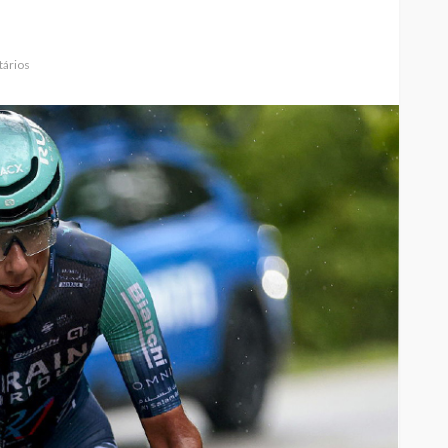
ários
Custódia Gallego:
 o
“Reconheci que esta
e-
mulher talvez tenha sido
ira etapa
uma das primeiras
l
feministas”
Rádio Sintonia
20 horas atrás