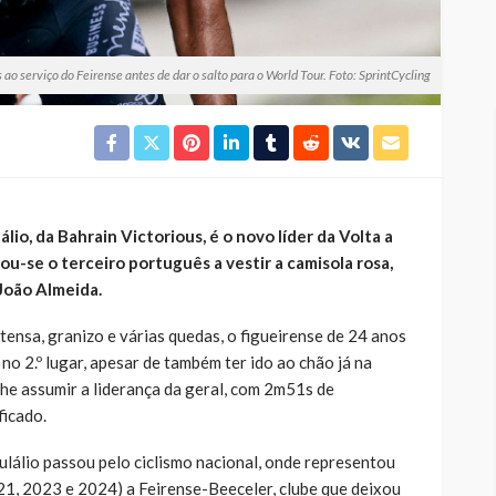
 ao serviço do Feirense antes de dar o salto para o World Tour. Foto: SprintCycling
álio, da
Bahrain Victorious
, é o novo líder da
Volta a
ou-se o terceiro português a vestir a camisola rosa,
 João Almeida.
ensa, granizo e várias quedas, o figueirense de 24 anos
no 2.º lugar, apesar de também ter ido ao chão já na
-lhe assumir a liderança da geral, com 2m51s de
ficado.
ulálio passou pelo ciclismo nacional, onde representou
21, 2023 e 2024) a
Feirense-Beeceler
, clube que deixou