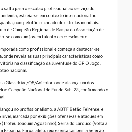
 salto para o escalão profissional ao serviço do
andemia, estreia-se em contexto internacional no
spanha, num pelotão recheado de estrelas mundiais.
ítulo de Campeão Regional de Rampa da Associação de
ando-se como um jovem talento em crescimento.
mporada como profissional e começa a destacar-se
 onde revela as suas principais características como
 vitória na classificação da Juventude do GP O Jogo,
otão nacional.
a a Glassdrive/Q8/Anicolor, onde alcança um dos
reira: Campeão Nacional de Fundo Sub-23, confirmando o
al.
lançou no profissionalismo, a ABTF Betão Feirense, e
nível, marcada por exibições ofensivas e ataques em
(Troféu Joaquim Agostinho), Serra do Larouco (Volta a
 em Espanha. Em paralelo, representa também a Seleção