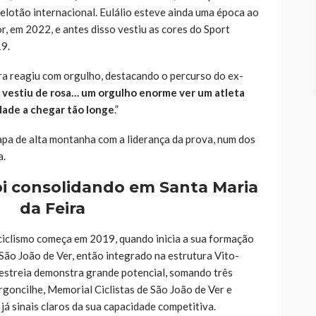
elotão internacional. Eulálio esteve ainda uma época ao
, em 2022, e antes disso vestiu as cores do Sport
19.
a reagiu com orgulho, destacando o percurso do ex-
 vestiu de rosa… um orgulho enorme ver um atleta
dade a chegar tão longe
.”
apa de alta montanha com a liderança da prova, num dos
a.
oi consolidando em Santa Maria
da Feira
ciclismo começa em 2019, quando inicia a sua formação
 São João de Ver
, então integrado na estrutura Vito-
estreia demonstra grande potencial, somando três
Argoncilhe, Memorial Ciclistas de São João de Ver e
á sinais claros da sua capacidade competitiva.