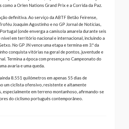
 como a Orlen Nations Grand Prix e a Corrida da Paz.
ção definitiva. Ao serviço da ABTF Betão Feirense,
 Troféu Joaquim Agostinho e no GP Jornal de Notícias,
a Portugal (onde enverga a camisola amarela durante seis
 nível em território nacional e internacional, incluindo a
 Getxo. No GP JN vence uma etapa e termina em 3.º da
nho conquista vitórias na geral de pontos, juventude e
final. Termina a época com presença no Campeonato do
uma avaria e uma queda.
inda 8.551 quilómetros em apenas 55 dias de
 um ciclista ofensivo, resistente e altamente
s, especialmente em terreno montanhoso, afirmando-se
ores do ciclismo português contemporâneo.