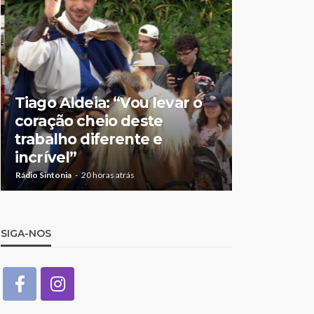
Tiago Aldeia: “Vou levar o
Mulher de
coração cheio deste
suspeita 
trabalho diferente e
doméstic
incrível”
crianças
Rádio Sintonia
20 horas atrás
Rádio Sintonia
2
SIGA-NOS