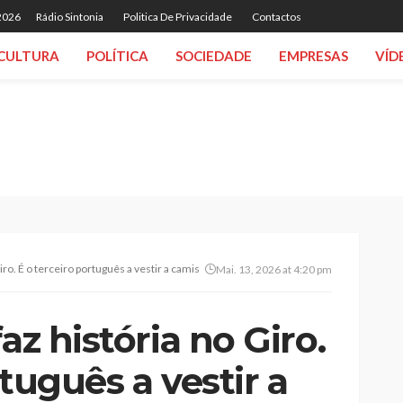
 2026
Rádio Sintonia
Politica De Privacidade
Contactos
CULTURA
POLÍTICA
SOCIEDADE
EMPRESAS
VÍD
iro. É o terceiro português a vestir a camisola rosa
Mai. 13, 2026 at 4:20 pm
az história no Giro.
tuguês a vestir a