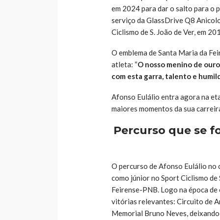
em 2024 para dar o salto para o p
serviço da GlassDrive Q8 Anicolor
Ciclismo de S. João de Ver, em 20
O emblema de Santa Maria da Feir
atleta: “
O nosso menino de ouro
com esta garra, talento e humil
Afonso Eulálio entra agora na et
maiores momentos da sua carreir
Percurso que se f
O percurso de
Afonso Eulálio
no 
como júnior no
Sport Ciclismo de
Feirense-PNB. Logo na época de 
vitórias relevantes: Circuito de 
Memorial Bruno Neves, deixando j