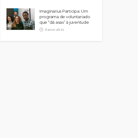
Imaginarius Participa: Um
programa de voluntariado
que “dá asas” à juventude
4 anos atrás