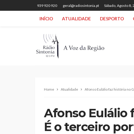
939 920 920
geral@radiosintonia.pt
Sábado, Agosto 8,
INÍCIO
ATUALIDADE
DESPORTO
Home
Atualidade
Afonso Eulálio faz história no G
Afonso Eulálio f
É o terceiro por