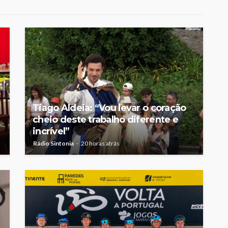
Tiago Aldeia: “Vou levar o coração
cheio deste trabalho diferente e
incrível”
Rádio Sintonia
20 horas atrás