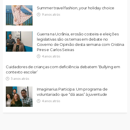
Summer travel fashion, your holiday choice
9 anos atrás
Guerra na Ucrânia, erosão costeira e eleições
legislativas são os temas em debate no
Governo de Opinião desta semana com Cristina
Pires e Carlos Seixas
4 anos atrás
Cuidadores de crianças com deficiência debatem ‘Bullying em
contexto escolar’
5 anos atrás
Imaginarius Participa: Um programa de
voluntariado que “dá asas” à juventude
4 anos atrás