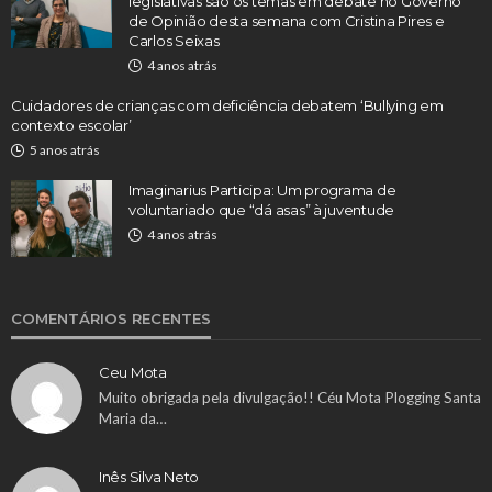
legislativas são os temas em debate no Governo
de Opinião desta semana com Cristina Pires e
Carlos Seixas
4 anos atrás
Cuidadores de crianças com deficiência debatem ‘Bullying em
contexto escolar’
5 anos atrás
Imaginarius Participa: Um programa de
voluntariado que “dá asas” à juventude
4 anos atrás
COMENTÁRIOS RECENTES
Ceu Mota
Muito obrigada pela divulgação!! Céu Mota Plogging Santa
Maria da…
Inês Silva Neto