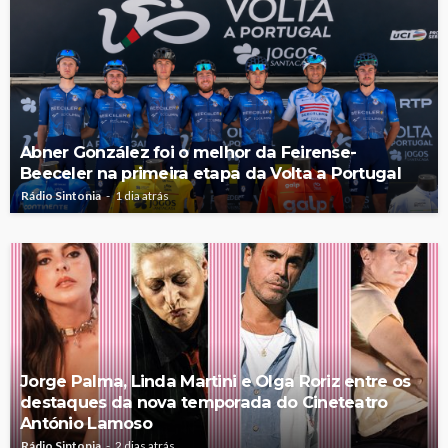
Abner González foi o melhor da Feirense-
Beeceler na primeira etapa da Volta a Portugal
Rádio Sintonia
1 dia atrás
Jorge Palma, Linda Martini e Olga Roriz entre os
destaques da nova temporada do Cineteatro
António Lamoso
Rádio Sintonia
2 dias atrás