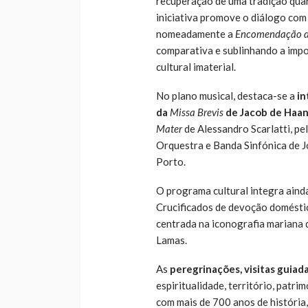
recuperação de uma tradição qua
iniciativa promove o diálogo com 
nomeadamente a
Encomendação d
comparativa e sublinhando a impo
cultural imaterial.
No plano musical, destaca-se a
in
da
Missa Brevis
de Jacob de Haa
Mater
de Alessandro Scarlatti, pe
Orquestra e Banda Sinfónica de J
Porto.
O programa cultural integra ain
Crucificados de devoção domésti
centrada na iconografia mariana
Lamas.
As
peregrinações, visitas guiad
espiritualidade, território, pat
com mais de 700 anos de história