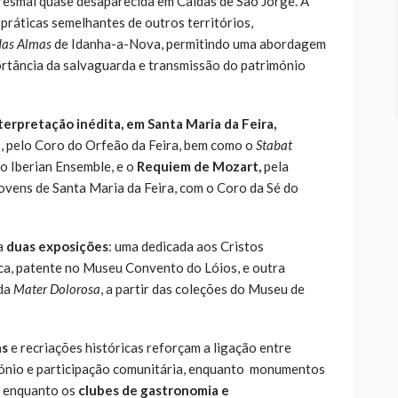
resmal quase desaparecida em Caldas de São Jorge. A
práticas semelhantes de outros territórios,
as Almas
de Idanha-a-Nova, permitindo uma abordagem
rtância da salvaguarda e transmissão do património
terpretação inédita, em Santa Maria da Feira,
n
, pelo Coro do Orfeão da Feira, bem como o
Stabat
lo Iberian Ensemble, e o
Requiem de Mozart
,
pela
ovens de Santa Maria da Feira, com o Coro da Sé do
da
duas exposições
: uma dedicada aos Cristos
ca, patente no Museu Convento do Lóios, e outra
 da
Mater Dolorosa
, a partir das coleções do Museu de
as
e recriações históricas reforçam a ligação entre
rimónio e participação comunitária, enquanto monumentos
, enquanto os
clubes de gastronomia e