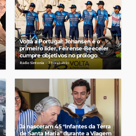
Volta a Portugal: Johansen é o
primeiro líder, Feirense-Beeceler
cumpre objetivos no prólogo
Rádio Sintonia
7 horas atrás
Já nasceram 45 “Infantes da Terra
de Santa Maria” durante a Viagem