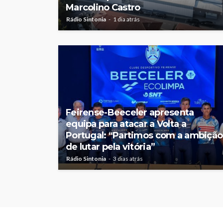
Marcolino Castro
Rádio Sintonia
1 dia atrás
Feirense-Beeceler apresenta
equipa para atacar a Volta a
Portugal: “Partimos com a ambição
de lutar pela vitória”
Rádio Sintonia
3 dias atrás