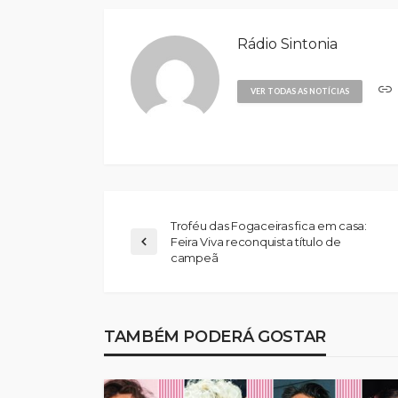
Rádio Sintonia
VER TODAS AS NOTÍCIAS
Troféu das Fogaceiras fica em casa:
Feira Viva reconquista título de
campeã
TAMBÉM PODERÁ GOSTAR