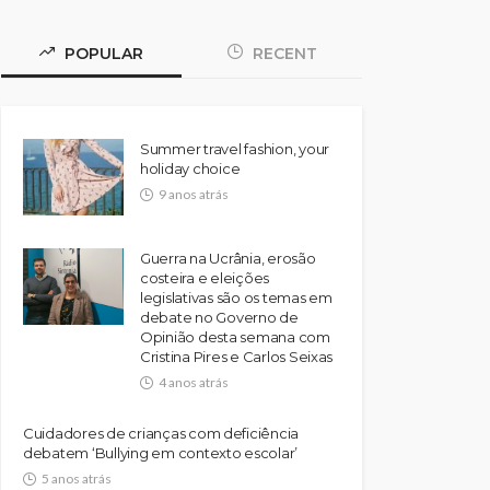
POPULAR
RECENT
Summer travel fashion, your
holiday choice
9 anos atrás
Guerra na Ucrânia, erosão
costeira e eleições
legislativas são os temas em
debate no Governo de
Opinião desta semana com
Cristina Pires e Carlos Seixas
4 anos atrás
Cuidadores de crianças com deficiência
debatem ‘Bullying em contexto escolar’
5 anos atrás