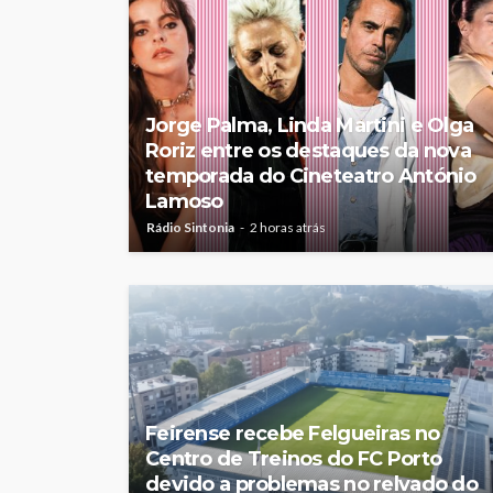
Jorge Palma, Linda Martini e Olga
Roriz entre os destaques da nova
temporada do Cineteatro António
Lamoso
Rádio Sintonia
2 horas atrás
Feirense recebe Felgueiras no
Centro de Treinos do FC Porto
devido a problemas no relvado do