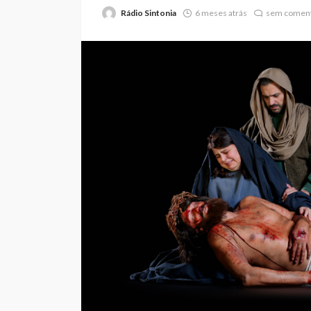
Rádio Sintonia
6 meses atrás
sem coment
Já nasceram 45 “I
Terra de Santa Mar
durante a Viagem 
Rádio Sintonia
1 dia atrás