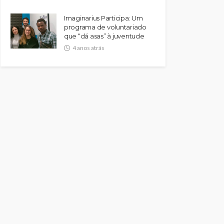
Imaginarius Participa: Um
programa de voluntariado
que “dá asas” à juventude
4 anos atrás