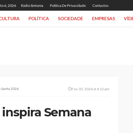
to 6, 2026
Rádio Sintonia
Politica De Privacidade
Contactos
CULTURA
POLÍTICA
SOCIEDADE
EMPRESAS
VÍD
a Santa 2026
Fev. 03, 2026 at 4:12 pm
 inspira Semana