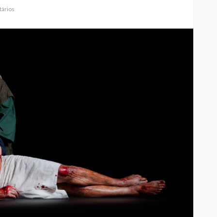
ários
Jorge Palma, Linda Martini e
Olga Roriz entre os
nfantes da
destaques da nova
ia”
temporada do Cineteatro
Medieval
António Lamoso
Rádio Sintonia
2 horas atrás