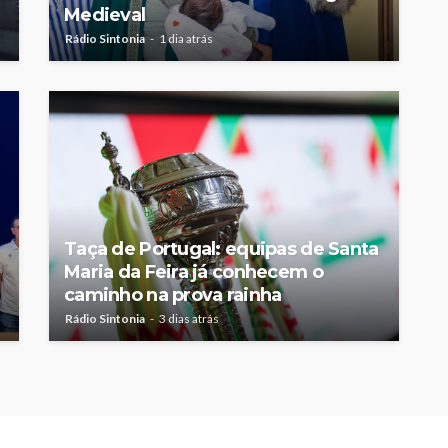
Medieval
Rádio Sintonia
1 dia atrás
Taça de Portugal: equipas de Santa
Maria da Feira já conhecem o
caminho na prova rainha
Rádio Sintonia
3 dias atrás