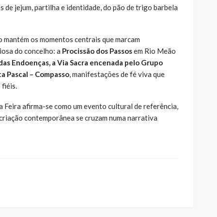
de jejum, partilha e identidade, do pão de trigo barbela
ão mantém os momentos centrais que marcam
iosa do concelho: a
Procissão dos Passos
em Rio Meão
 das Endoenças
, a
Via Sacra encenada pelo Grupo
ta Pascal – Compasso
, manifestações de fé viva que
fiéis.
 Feira afirma-se como um evento cultural de referência,
e criação contemporânea se cruzam numa narrativa