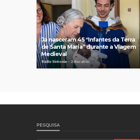
Já nasceram 45 “Infantes da Terra
de Santa Maria” durante a Viagem
Medieval
Rádio Sintonia
2 dias atrás
PESQUISA