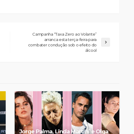
Campanha “Taxa Zero ao Volante”
arranca esta terça-feira para
combater condução sob o efeito do
álcool
Jorge Palma, Linda Martini e Olga