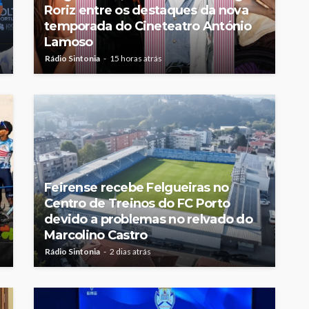
Roriz entre os destaques da nova
temporada do Cineteatro António
Lamoso
Rádio Sintonia
15 horas atrás
Feirense recebe Felgueiras no
Centro de Treinos do FC Porto
devido a problemas no relvado do
Marcolino Castro
Rádio Sintonia
2 dias atrás