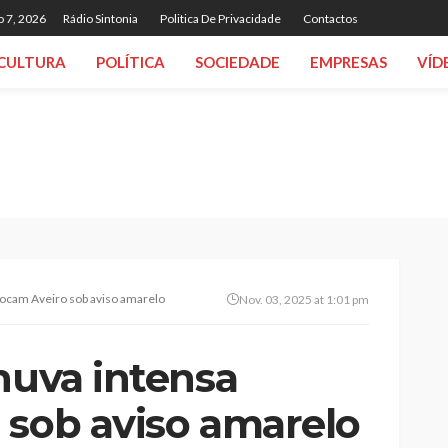
o 7, 2026
Rádio Sintonia
Politica De Privacidade
Contactos
CULTURA
POLÍTICA
SOCIEDADE
EMPRESAS
VÍD
locam Aveiro sob aviso amarelo
Nov. 03, 2025 at 1:01 pm
huva intensa
 sob aviso amarelo