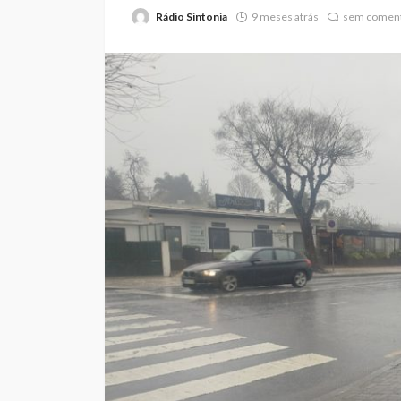
Rádio Sintonia
9 meses atrás
sem coment
Feirense recebe F
no Centro de Trei
Porto devido a pr
no relvado do Mar
Castro
Rádio Sintonia
2 dias atrás