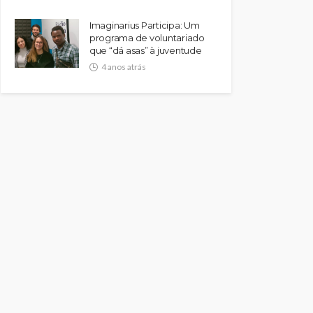
Imaginarius Participa: Um
programa de voluntariado
que “dá asas” à juventude
4 anos atrás