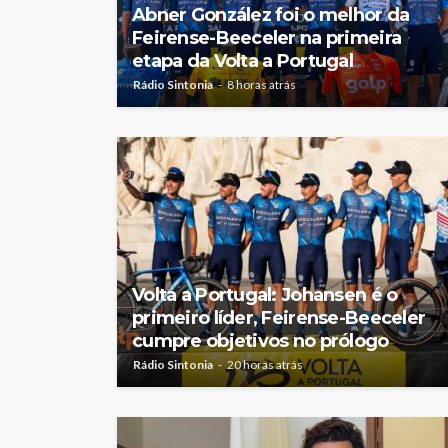
Abner González foi o melhor da
Feirense-Beeceler na primeira
etapa da Volta a Portugal
Rádio Sintonia
8 horas atrás
Volta a Portugal: Johansen é o
primeiro líder, Feirense-Beeceler
cumpre objetivos no prólogo
Rádio Sintonia
20 horas atrás