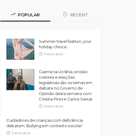
POPULAR
RECENT
Summer travel fashion, your
holiday choice
9 anos atrás
Guerra na Ucrânia, erosão
costeira e eleições
legislativas são os temas em
debate no Governo de
Opinião desta semana com
Cristina Pires e Carlos Seixas
4 anos atrás
Cuidadores de crianças com deficiência
debatem ‘Bullying em contexto escolar’
5 anos atrás