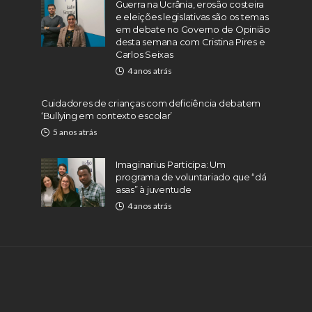
Guerra na Ucrânia, erosão costeira
e eleições legislativas são os temas
em debate no Governo de Opinião
desta semana com Cristina Pires e
Carlos Seixas
4 anos atrás
Cuidadores de crianças com deficiência debatem
‘Bullying em contexto escolar’
5 anos atrás
Imaginarius Participa: Um
programa de voluntariado que “dá
asas” à juventude
4 anos atrás