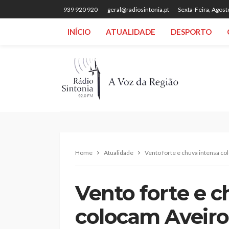
939 920 920
geral@radiosintonia.pt
Sexta-Feira, Agost
INÍCIO
ATUALIDADE
DESPORTO
Home
Atualidade
Vento forte e chuva intensa co
Vento forte e c
colocam Aveiro