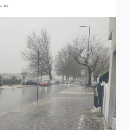
ários
elgueiras
nos do FC
Abner González foi o
oblemas
melhor da Feirense-
colino
Beeceler na primeira etapa
da Volta a Portugal
Rádio Sintonia
8 horas atrás