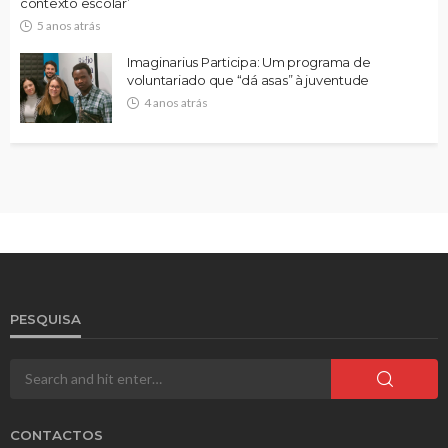
contexto escolar’
5 anos atrás
Imaginarius Participa: Um programa de
voluntariado que “dá asas” à juventude
4 anos atrás
PESQUISA
CONTACTOS