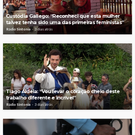
Custódia Gallego: “Reconheci que esta mulher
talvez tenha sido uma das primeiras feministas”
Rádio Sintonia
3 dias atrás
Tiago Aldeia: “Vou levar o coração cheio deste
trabalho diferente e incrível”
Rádio Sintonia
3 dias atrás