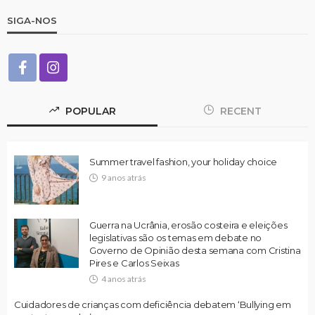
SIGA-NOS
POPULAR
RECENT
Summer travel fashion, your holiday choice
9 anos atrás
Guerra na Ucrânia, erosão costeira e eleições
legislativas são os temas em debate no
Governo de Opinião desta semana com Cristina
Pires e Carlos Seixas
4 anos atrás
Cuidadores de crianças com deficiência debatem ‘Bullying em