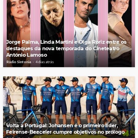
Jorge Palma, Linda Martini e Olga Roriz entre os
destaques da nova temporada do Cineteatro
António Lamoso
Rádio Sintonia
4 dias atrás
Volta a Portugal: Johansen é o primeiro líder,
Feirense-Beeceler cumpre objetivos no prólogo