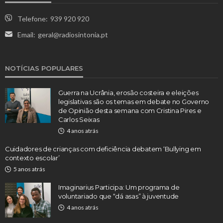
Telefone:
939 920 920
Email:
geral@radiosintonia.pt
NOTÍCIAS POPULARES
Guerra na Ucrânia, erosão costeira e eleições
legislativas são os temas em debate no Governo
de Opinião desta semana com Cristina Pires e
Carlos Seixas
4 anos atrás
Cuidadores de crianças com deficiência debatem ‘Bullying em
contexto escolar’
5 anos atrás
Imaginarius Participa: Um programa de
voluntariado que “dá asas” à juventude
4 anos atrás