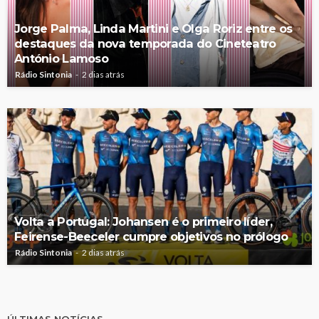
Jorge Palma, Linda Martini e Olga Roriz entre os
destaques da nova temporada do Cineteatro
António Lamoso
Rádio Sintonia
2 dias atrás
Volta a Portugal: Johansen é o primeiro líder,
Feirense-Beeceler cumpre objetivos no prólogo
Rádio Sintonia
2 dias atrás
ÚLTIMAS NOTÍCIAS