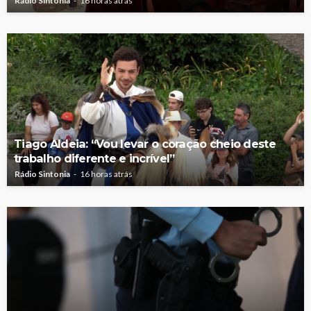
Rádio Sintonia
16 horas atrás
Tiago Aldeia: “Vou levar o coração cheio deste
trabalho diferente e incrível”
Rádio Sintonia
16 horas atrás