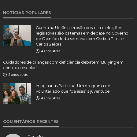
NOTÍCIAS POPULARES
Guerra na Ucrânia, erosão costeira e eleições
legislativas são os temas em debate no Governo
de Opinião desta semana com Cristina Pires e
Carlos Seixas
4 anos atrás
Cuidadores de crianças com deficiência debatem ‘Bullying em
contexto escolar’
5 anos atrás
Imaginarius Participa: Um programa de
voluntariado que “dá asas” à juventude
4 anos atrás
COMENTÁRIOS RECENTES
Ceu Mota