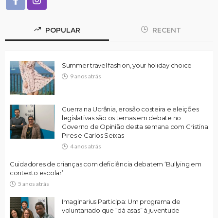
POPULAR
RECENT
Summer travel fashion, your holiday choice
9 anos atrás
Guerra na Ucrânia, erosão costeira e eleições
legislativas são os temas em debate no
Governo de Opinião desta semana com Cristina
Pires e Carlos Seixas
4 anos atrás
Cuidadores de crianças com deficiência debatem ‘Bullying em
contexto escolar’
5 anos atrás
Imaginarius Participa: Um programa de
voluntariado que “dá asas” à juventude