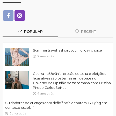
POPULAR
RECENT
Summer travel fashion, your holiday choice
9 anos atrás
Guerra na Ucrânia, erosão costeira e eleições
legislativas são os temas em debate no
Governo de Opinião desta semana com Cristina
Pires e Carlos Seixas
4 anos atrás
Cuidadores de crianças com deficiência debatem ‘Bullying em
contexto escolar’
5 anos atrás