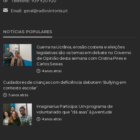
Telefone:
939 920 920
Email:
geral@radiosintonia.pt
NOTÍCIAS POPULARES
Guerra na Ucrânia, erosão costeira e eleições
legislativas são os temas em debate no Governo
de Opinião desta semana com Cristina Pires e
Carlos Seixas
4 anos atrás
Cuidadores de crianças com deficiência debatem ‘Bullying em
contexto escolar’
5 anos atrás
Imaginarius Participa: Um programa de
voluntariado que “dá asas” à juventude
4 anos atrás