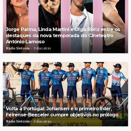
Jorge Palma, Linda Martini e Olga Roriz entre os
destaques da nova temporada do Cineteatro
António Lamoso
Rádio Sintonia
3 dias atrás
Volta a Portugal: Johansen é o primeiro líder,
Feirense-Beeceler cumpre objetivos no prólogo
Rádio Sintonia
3 dias atrás