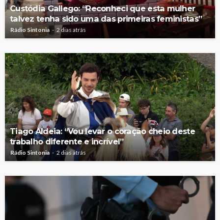
Custódia Gallego: “Reconheci que esta mulher
talvez tenha sido uma das primeiras feministas”
Rádio Sintonia
2 dias atrás
Tiago Aldeia: “Vou levar o coração cheio deste
trabalho diferente e incrível”
Rádio Sintonia
2 dias atrás