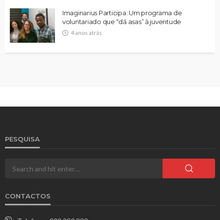
Imaginarius Participa: Um programa de
voluntariado que “dá asas” à juventude
4 anos atrás
PESQUISA
CONTACTOS