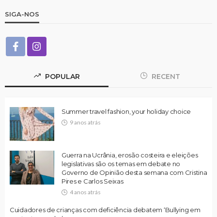
SIGA-NOS
POPULAR
RECENT
Summer travel fashion, your holiday choice
9 anos atrás
Guerra na Ucrânia, erosão costeira e eleições
legislativas são os temas em debate no
Governo de Opinião desta semana com Cristina
Pires e Carlos Seixas
4 anos atrás
Cuidadores de crianças com deficiência debatem ‘Bullying em