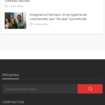
contexto escolar’
5 anos atrás
Imaginarius Participa: Um programa de
voluntariado que “dá asas” à juventude
4 anos atrás
PESQUISA
CONTACTOS