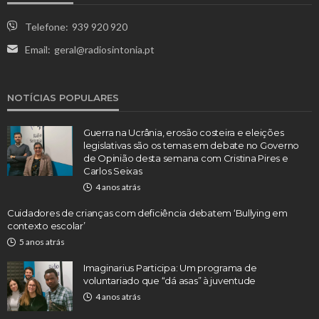
Telefone:
939 920 920
Email:
geral@radiosintonia.pt
NOTÍCIAS POPULARES
Guerra na Ucrânia, erosão costeira e eleições
legislativas são os temas em debate no Governo
de Opinião desta semana com Cristina Pires e
Carlos Seixas
4 anos atrás
Cuidadores de crianças com deficiência debatem ‘Bullying em
contexto escolar’
5 anos atrás
Imaginarius Participa: Um programa de
voluntariado que “dá asas” à juventude
4 anos atrás