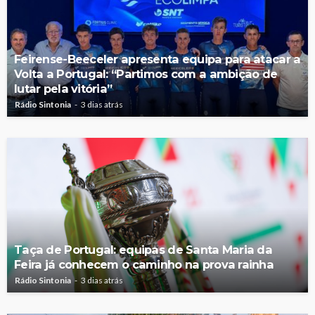
Feirense-Beeceler apresenta equipa para atacar a
Volta a Portugal: “Partimos com a ambição de
lutar pela vitória”
Rádio Sintonia
3 dias atrás
Taça de Portugal: equipas de Santa Maria da
Feira já conhecem o caminho na prova rainha
Rádio Sintonia
3 dias atrás