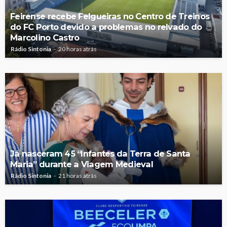
Feirense recebe Felgueiras no Centro de Treinos
do FC Porto devido a problemas no relvado do
Marcolino Castro
Rádio Sintonia
20 horas atrás
Já nasceram 45 “Infantes da Terra de Santa
Maria” durante a Viagem Medieval
Rádio Sintonia
21 horas atrás