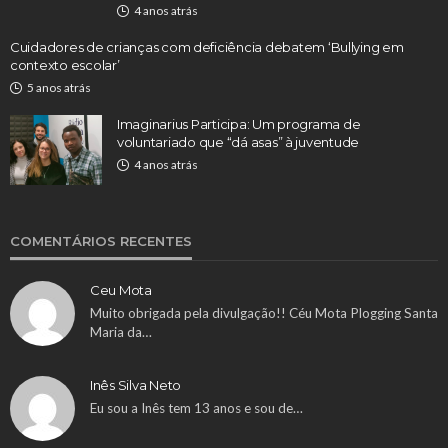
4 anos atrás
Cuidadores de crianças com deficiência debatem ‘Bullying em
contexto escolar’
5 anos atrás
Imaginarius Participa: Um programa de
voluntariado que “dá asas” à juventude
4 anos atrás
COMENTÁRIOS RECENTES
Ceu Mota
Muito obrigada pela divulgação!! Céu Mota Plogging Santa
Maria da…
Inês Silva Neto
Eu sou a Inês tem 13 anos e sou de…