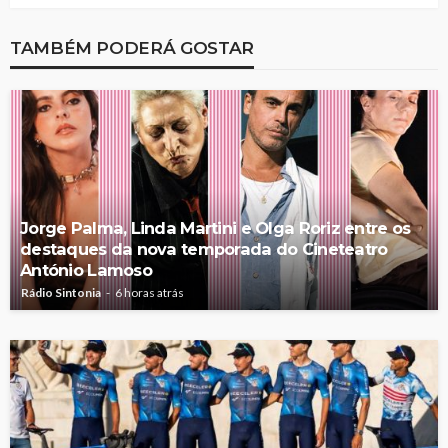
TAMBÉM PODERÁ GOSTAR
Jorge Palma, Linda Martini e Olga Roriz entre os
destaques da nova temporada do Cineteatro
António Lamoso
Rádio Sintonia
6 horas atrás