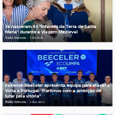
Já nasceram 45 “Infantes da Terra de Santa
Maria” durante a Viagem Medieval
Rádio Sintonia
1 dia atrás
Feirense-Beeceler apresenta equipa para atacar a
Volta a Portugal: “Partimos com a ambição de
lutar pela vitória”
Rádio Sintonia
3 dias atrás