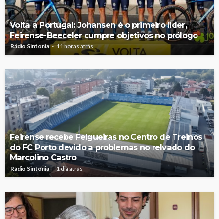
Volta a Portugal: Johansen é o primeiro líder,
Feirense-Beeceler cumpre objetivos no prólogo
Rádio Sintonia
11 horas atrás
Feirense recebe Felgueiras no Centro de Treinos
do FC Porto devido a problemas no relvado do
Marcolino Castro
Rádio Sintonia
1 dia atrás