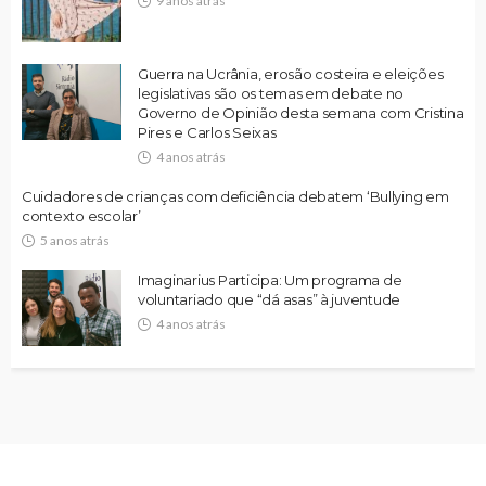
9 anos atrás
Guerra na Ucrânia, erosão costeira e eleições
legislativas são os temas em debate no
Governo de Opinião desta semana com Cristina
Pires e Carlos Seixas
4 anos atrás
Cuidadores de crianças com deficiência debatem ‘Bullying em
contexto escolar’
5 anos atrás
Imaginarius Participa: Um programa de
voluntariado que “dá asas” à juventude
4 anos atrás