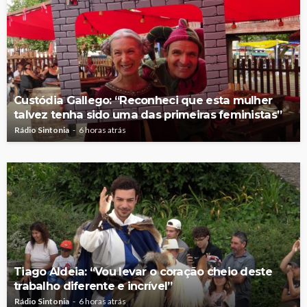
Custódia Gallego: “Reconheci que esta mulher
talvez tenha sido uma das primeiras feministas”
Rádio Sintonia
6 horas atrás
Tiago Aldeia: “Vou levar o coração cheio deste
trabalho diferente e incrível”
Rádio Sintonia
6 horas atrás