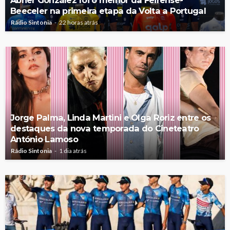
Abner González foi o melhor da Feirense-
Beeceler na primeira etapa da Volta a Portugal
Rádio Sintonia
22 horas atrás
Jorge Palma, Linda Martini e Olga Roriz entre os
destaques da nova temporada do Cineteatro
António Lamoso
Rádio Sintonia
1 dia atrás