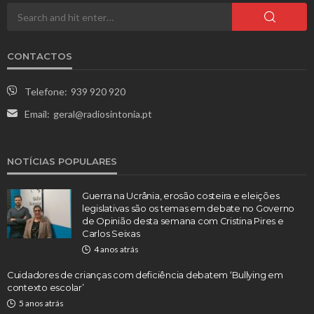
CONTACTOS
Telefone:
939 920 920
Email:
geral@radiosintonia.pt
NOTÍCIAS POPULARES
Guerra na Ucrânia, erosão costeira e eleições
legislativas são os temas em debate no Governo
de Opinião desta semana com Cristina Pires e
Carlos Seixas
4 anos atrás
Cuidadores de crianças com deficiência debatem ‘Bullying em
contexto escolar’
5 anos atrás