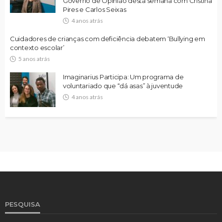
Governo de Opinião desta semana com Cristina
Pires e Carlos Seixas
4 anos atrás
Cuidadores de crianças com deficiência debatem ‘Bullying em
contexto escolar’
5 anos atrás
Imaginarius Participa: Um programa de
voluntariado que “dá asas” à juventude
4 anos atrás
PESQUISA