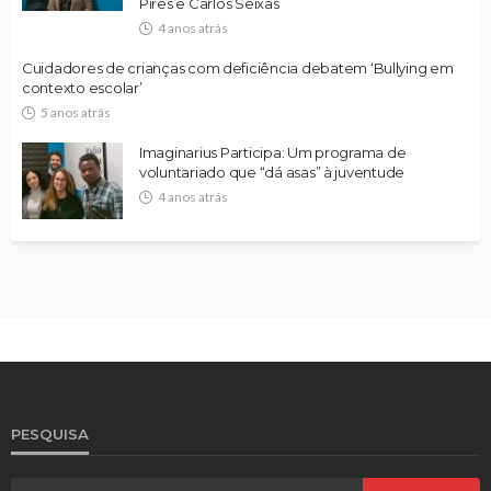
Pires e Carlos Seixas
4 anos atrás
Cuidadores de crianças com deficiência debatem ‘Bullying em
contexto escolar’
5 anos atrás
Imaginarius Participa: Um programa de
voluntariado que “dá asas” à juventude
4 anos atrás
PESQUISA