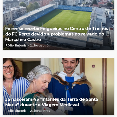
Feirense recebe Felgueiras no Centro de Treinos
do FC Porto devido a problemas no relvado do
Marcolino Castro
Rádio Sintonia
21 horas atrás
Já nasceram 45 “Infantes da Terra de Santa
Maria” durante a Viagem Medieval
Rádio Sintonia
21 horas atrás