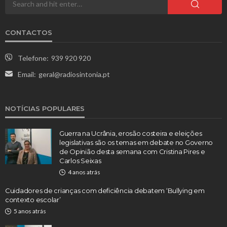
CONTACTOS
Telefone:
939 920 920
Email:
geral@radiosintonia.pt
NOTÍCIAS POPULARES
Guerra na Ucrânia, erosão costeira e eleições
legislativas são os temas em debate no Governo
de Opinião desta semana com Cristina Pires e
Carlos Seixas
4 anos atrás
Cuidadores de crianças com deficiência debatem ‘Bullying em
contexto escolar’
5 anos atrás