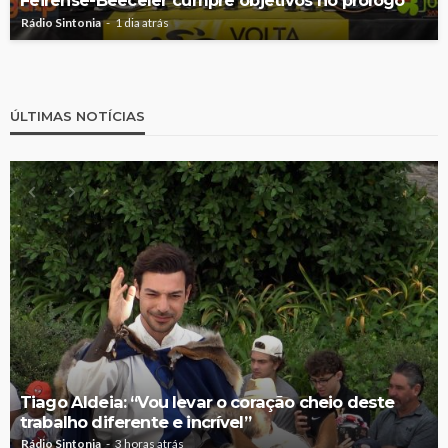
Feirense-Beeceler cumpre objetivos no prólogo
Rádio Sintonia
1 dia atrás
ÚLTIMAS NOTÍCIAS
Tiago Aldeia: “Vou levar o coração cheio deste
trabalho diferente e incrível”
Rádio Sintonia
3 horas atrás