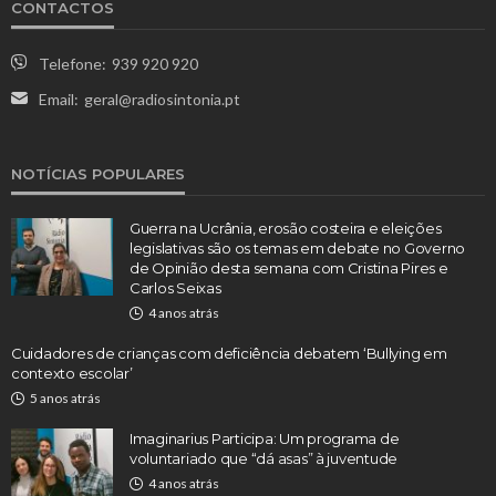
CONTACTOS
Telefone:
939 920 920
Email:
geral@radiosintonia.pt
NOTÍCIAS POPULARES
Guerra na Ucrânia, erosão costeira e eleições
legislativas são os temas em debate no Governo
de Opinião desta semana com Cristina Pires e
Carlos Seixas
4 anos atrás
Cuidadores de crianças com deficiência debatem ‘Bullying em
contexto escolar’
5 anos atrás
Imaginarius Participa: Um programa de
voluntariado que “dá asas” à juventude
4 anos atrás