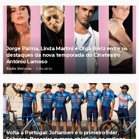
Jorge Palma, Linda Martini e Olga Roriz entre os
destaques da nova temporada do Cineteatro
António Lamoso
Rádio Sintonia
1 dia atrás
Volta a Portugal: Johansen é o primeiro líder,