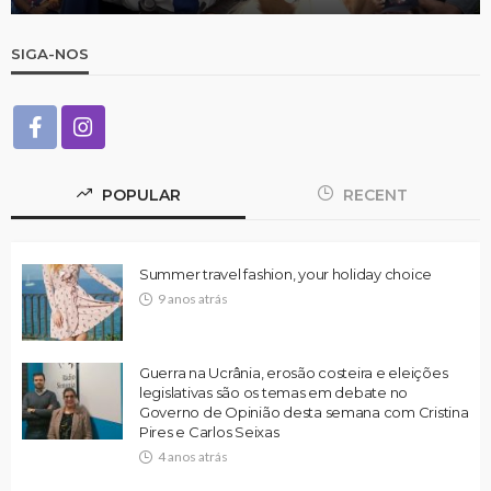
SIGA-NOS
POPULAR
RECENT
Summer travel fashion, your holiday choice
9 anos atrás
Guerra na Ucrânia, erosão costeira e eleições
legislativas são os temas em debate no
Governo de Opinião desta semana com Cristina
Pires e Carlos Seixas
4 anos atrás