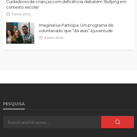
Cuidadores de crianças com deficiência debatem ‘Bullying em
contexto escolar’
5 anos atrás
Imaginarius Participa: Um programa de
voluntariado que “dá asas” à juventude
4 anos atrás
PESQUISA