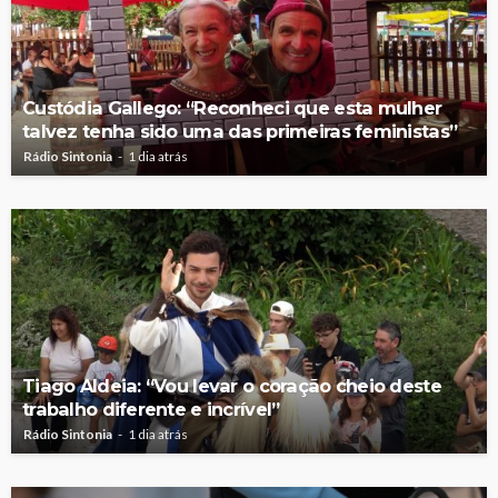
Custódia Gallego: “Reconheci que esta mulher
talvez tenha sido uma das primeiras feministas”
Rádio Sintonia
1 dia atrás
Tiago Aldeia: “Vou levar o coração cheio deste
trabalho diferente e incrível”
Rádio Sintonia
1 dia atrás