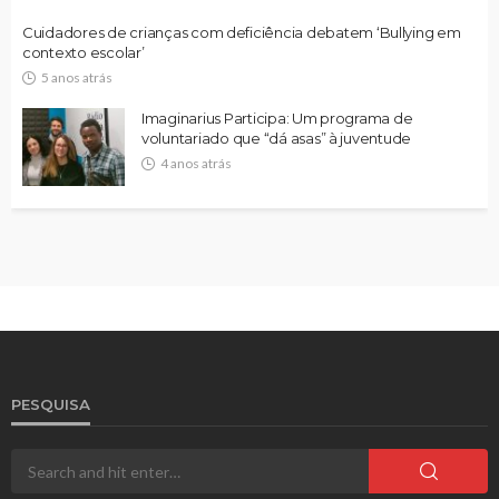
Cuidadores de crianças com deficiência debatem ‘Bullying em
contexto escolar’
5 anos atrás
Imaginarius Participa: Um programa de
voluntariado que “dá asas” à juventude
4 anos atrás
PESQUISA