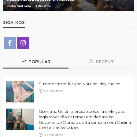
Rádio Sintonia
1 dia atrás
SIGA-NOS
POPULAR
RECENT
Summer travel fashion, your holiday choice
9 anos atrás
Guerra na Ucrânia, erosão costeira e eleições
legislativas são os temas em debate no
Governo de Opinião desta semana com Cristina
Pires e Carlos Seixas
4 anos atrás