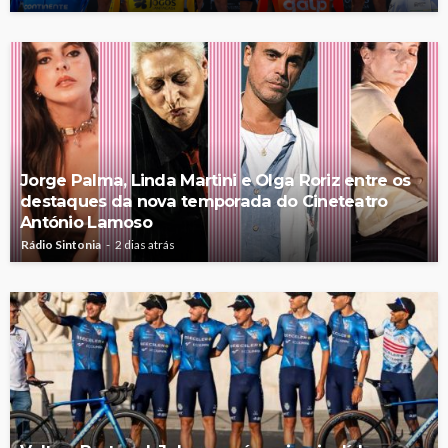
Jorge Palma, Linda Martini e Olga Roriz entre os
destaques da nova temporada do Cineteatro
António Lamoso
Rádio Sintonia
2 dias atrás