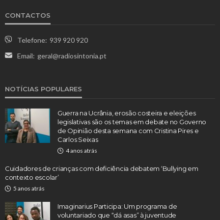
CONTACTOS
Telefone:
939 920 920
Email:
geral@radiosintonia.pt
NOTÍCIAS POPULARES
Guerra na Ucrânia, erosão costeira e eleições
legislativas são os temas em debate no Governo
de Opinião desta semana com Cristina Pires e
Carlos Seixas
4 anos atrás
Cuidadores de crianças com deficiência debatem ‘Bullying em
contexto escolar’
5 anos atrás
Imaginarius Participa: Um programa de
voluntariado que “dá asas” à juventude