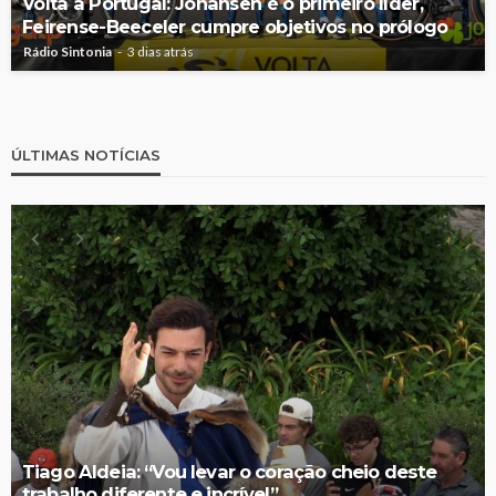
Volta a Portugal: Johansen é o primeiro líder,
Feirense-Beeceler cumpre objetivos no prólogo
Rádio Sintonia
3 dias atrás
ÚLTIMAS NOTÍCIAS
Tiago Aldeia: “Vou levar o coração cheio deste
trabalho diferente e incrível”