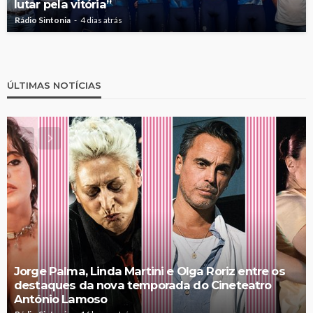
lutar pela vitória”
Rádio Sintonia
4 dias atrás
ÚLTIMAS NOTÍCIAS
Jorge Palma, Linda Martini e Olga Roriz entre os
destaques da nova temporada do Cineteatro
António Lamoso