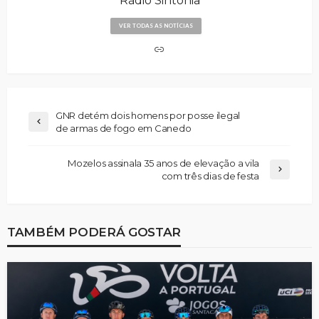
Rádio Sintonia
VER TODAS AS NOTÍCIAS
GNR detém dois homens por posse ilegal
de armas de fogo em Canedo
Mozelos assinala 35 anos de elevação a vila
com três dias de festa
TAMBÉM PODERÁ GOSTAR