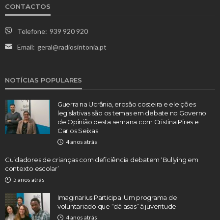
CONTACTOS
Telefone:
939 920 920
Email:
geral@radiosintonia.pt
NOTÍCIAS POPULARES
Guerra na Ucrânia, erosão costeira e eleições
legislativas são os temas em debate no Governo
de Opinião desta semana com Cristina Pires e
Carlos Seixas
4 anos atrás
Cuidadores de crianças com deficiência debatem ‘Bullying em
contexto escolar’
5 anos atrás
Imaginarius Participa: Um programa de
voluntariado que “dá asas” à juventude
4 anos atrás