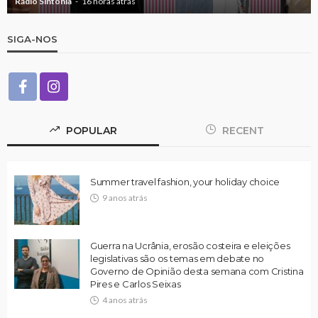
Rádio Sintonia
16 horas atrás
SIGA-NOS
POPULAR
RECENT
Summer travel fashion, your holiday choice
9 anos atrás
Guerra na Ucrânia, erosão costeira e eleições
legislativas são os temas em debate no
Governo de Opinião desta semana com Cristina
Pires e Carlos Seixas
4 anos atrás