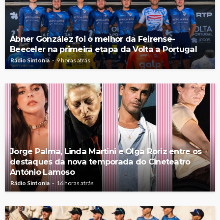
Abner González foi o melhor da Feirense-
Beeceler na primeira etapa da Volta a Portugal
Rádio Sintonia
9 horas atrás
Jorge Palma, Linda Martini e Olga Roriz entre os
destaques da nova temporada do Cineteatro
António Lamoso
Rádio Sintonia
16 horas atrás