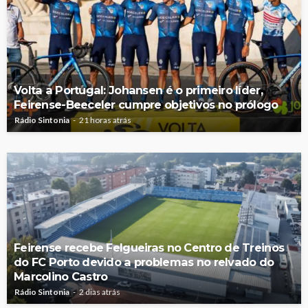
Volta a Portugal: Johansen é o primeiro líder,
Feirense-Beeceler cumpre objetivos no prólogo
Rádio Sintonia
21 horas atrás
Feirense recebe Felgueiras no Centro de Treinos
do FC Porto devido a problemas no relvado do
Marcolino Castro
Rádio Sintonia
2 dias atrás