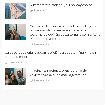
Summer travel fashion, your holiday choice
9 anos atrás
Guerra na Ucrânia, erosão costeira e eleições
legislativas são os temas em debate no
Governo de Opinião desta semana com Cristina
Pires e Carlos Seixas
4 anos atrás
Cuidadores de crianças com deficiência debatem ‘Bullying em
contexto escolar’
5 anos atrás
Imaginarius Participa: Um programa de
voluntariado que “dá asas” à juventude
4 anos atrás