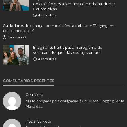
de Opinião desta semana com Cristina Pires e
Carlos Seixas
4 anos atrás
Cuidadores de crianças com deficiência debatem ‘Bullying em
contexto escolar’
5 anos atrás
Imaginarius Participa: Um programa de
voluntariado que “dá asas” à juventude
4 anos atrás
COMENTÁRIOS RECENTES
Ceu Mota
Muito obrigada pela divulgação!! Céu Mota Plogging Santa
Maria da…
Inês Silva Neto