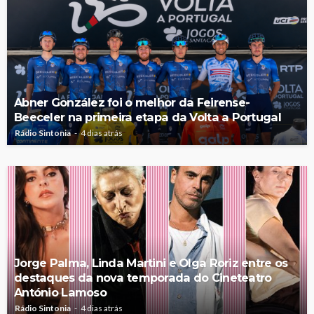
Abner González foi o melhor da Feirense-
Beeceler na primeira etapa da Volta a Portugal
Rádio Sintonia
4 dias atrás
Jorge Palma, Linda Martini e Olga Roriz entre os
destaques da nova temporada do Cineteatro
António Lamoso
Rádio Sintonia
4 dias atrás