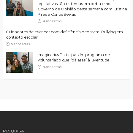
legislativas são os temas em debate no
Governo de Opinião desta semana com Cristina
Pires e Carlos Seixas
4 anos atrás
Cuidadores de crianças com deficiência debatem ‘Bullying em
contexto escolar’
5 anos atrás
Imaginarius Participa: Um programa de
voluntariado que “dá asas” à juventude
4 anos atrás
PESQUISA