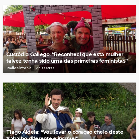
Custódia Gallego: “Reconheci que esta mulher
talvez tenha sido uma das primeiras feministas”
Rádio Sintonia
2 dias atrás
Tiago Aldeia: “Vou levar o coração cheio deste
trabalho diferente e incrível”