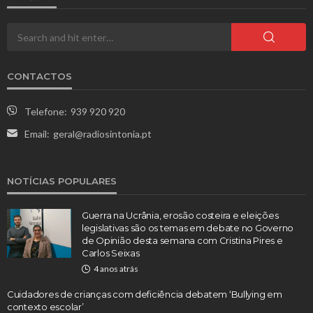
CONTACTOS
Telefone:
939 920 920
Email:
geral@radiosintonia.pt
NOTÍCIAS POPULARES
Guerra na Ucrânia, erosão costeira e eleições
legislativas são os temas em debate no Governo
de Opinião desta semana com Cristina Pires e
Carlos Seixas
4 anos atrás
Cuidadores de crianças com deficiência debatem ‘Bullying em
contexto escolar’