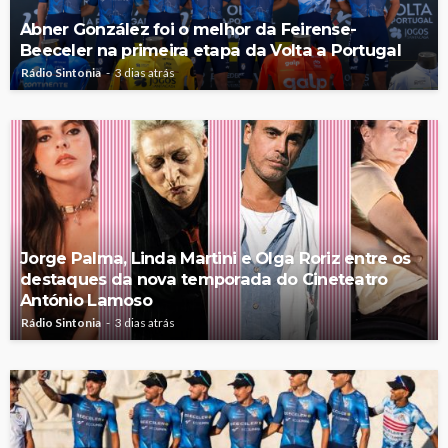
Abner González foi o melhor da Feirense-
Beeceler na primeira etapa da Volta a Portugal
Rádio Sintonia
3 dias atrás
Jorge Palma, Linda Martini e Olga Roriz entre os
destaques da nova temporada do Cineteatro
António Lamoso
Rádio Sintonia
3 dias atrás