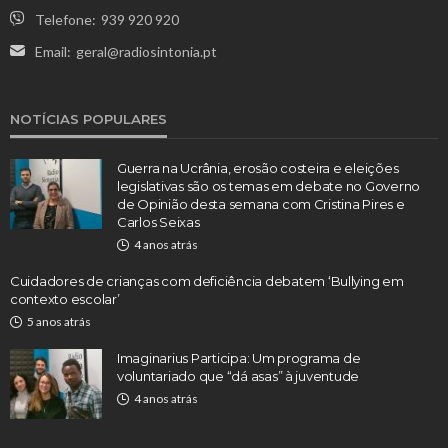
Telefone:
939 920 920
Email:
geral@radiosintonia.pt
NOTÍCIAS POPULARES
Guerra na Ucrânia, erosão costeira e eleições
legislativas são os temas em debate no Governo
de Opinião desta semana com Cristina Pires e
Carlos Seixas
4 anos atrás
Cuidadores de crianças com deficiência debatem ‘Bullying em
contexto escolar’
5 anos atrás
Imaginarius Participa: Um programa de
voluntariado que “dá asas” à juventude
4 anos atrás