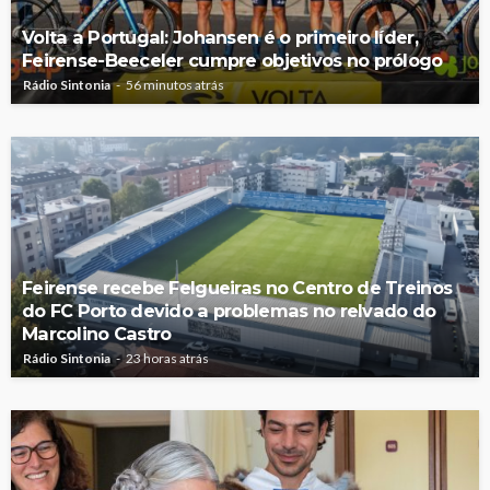
Volta a Portugal: Johansen é o primeiro líder,
Feirense-Beeceler cumpre objetivos no prólogo
Rádio Sintonia
56 minutos atrás
Feirense recebe Felgueiras no Centro de Treinos
do FC Porto devido a problemas no relvado do
Marcolino Castro
Rádio Sintonia
23 horas atrás