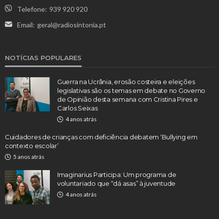
Telefone:
939 920 920
Email:
geral@radiosintonia.pt
NOTÍCIAS POPULARES
Guerra na Ucrânia, erosão costeira e eleições
legislativas são os temas em debate no Governo
de Opinião desta semana com Cristina Pires e
Carlos Seixas
4 anos atrás
Cuidadores de crianças com deficiência debatem ‘Bullying em
contexto escolar’
5 anos atrás
Imaginarius Participa: Um programa de
voluntariado que “dá asas” à juventude
4 anos atrás