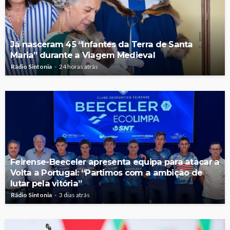
Já nasceram 45 “Infantes da Terra de Santa
Maria” durante a Viagem Medieval
Rádio Sintonia
24 horas atrás
Feirense-Beeceler apresenta equipa para atacar a
Volta a Portugal: “Partimos com a ambição de
lutar pela vitória”
Rádio Sintonia
3 dias atrás