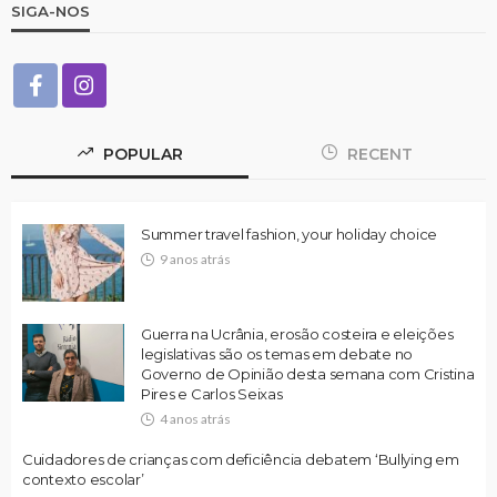
SIGA-NOS
POPULAR
RECENT
Summer travel fashion, your holiday choice
9 anos atrás
Guerra na Ucrânia, erosão costeira e eleições
legislativas são os temas em debate no
Governo de Opinião desta semana com Cristina
Pires e Carlos Seixas
4 anos atrás
Cuidadores de crianças com deficiência debatem ‘Bullying em
contexto escolar’