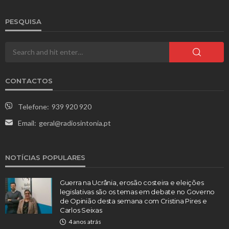
PESQUISA
CONTACTOS
Telefone:
939 920 920
Email:
geral@radiosintonia.pt
NOTÍCIAS POPULARES
Guerra na Ucrânia, erosão costeira e eleições
legislativas são os temas em debate no Governo
de Opinião desta semana com Cristina Pires e
Carlos Seixas
4 anos atrás