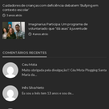
Cuidadores de crianças com deficiência debatem ‘Bullying em
contexto escolar’
5 anos atrás
Imaginarius Participa: Um programa de
voluntariado que “dá asas” à juventude
4 anos atrás
COMENTÁRIOS RECENTES
Ceu Mota
Muito obrigada pela divulgação!! Céu Mota Plogging Santa
Maria da…
Inês Silva Neto
Eu sou a Inês tem 13 anos e sou de…