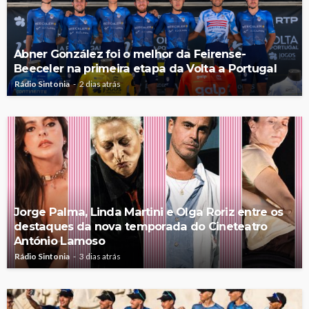
Abner González foi o melhor da Feirense-
Beeceler na primeira etapa da Volta a Portugal
Rádio Sintonia
2 dias atrás
Jorge Palma, Linda Martini e Olga Roriz entre os
destaques da nova temporada do Cineteatro
António Lamoso
Rádio Sintonia
3 dias atrás