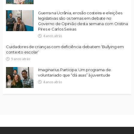
Guerra na Ucrânia, erosão costeira e eleições
legislativas são os temas em debate no
Governo de Opinião desta semana com Cristina
Pires e Carlos Seixas
4 anos atrás
Cuidadores de crianças com deficiência debatem ‘Bullying em
contexto escolar’
5 anos atrás
Imaginarius Participa: Um programa de
voluntariado que “dá asas” à juventude
4 anos atrás