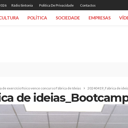
 2026
Rádio Sintonia
Politica De Privacidade
Contactos
CULTURA
POLÍTICA
SOCIEDADE
EMPRESAS
VÍD
ca de exercício físico vence concurso Fábrica de Ideias
20240419_Fabrica de ide
ca de ideias_Bootcam