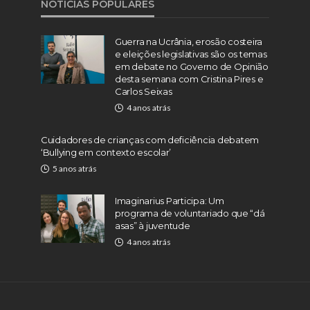
NOTÍCIAS POPULARES
Guerra na Ucrânia, erosão costeira
e eleições legislativas são os temas
em debate no Governo de Opinião
desta semana com Cristina Pires e
Carlos Seixas
4 anos atrás
Cuidadores de crianças com deficiência debatem
‘Bullying em contexto escolar’
5 anos atrás
Imaginarius Participa: Um
programa de voluntariado que “dá
asas” à juventude
4 anos atrás