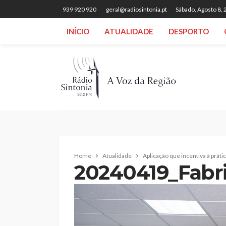
939 920 920
geral@radiosintonia.pt
Sábado, Agosto 8,
INÍCIO
ATUALIDADE
DESPORTO
Home
Atualidade
Aplicação que incentiva à práti
20240419_Fabri