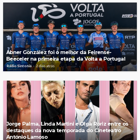
Abner González foi o melhor da Feirense-
Beeceler na primeira etapa da Volta a Portugal
Rádio Sintonia
2 dias atrás
Jorge Palma, Linda Martini e Olga Roriz entre os
destaques da nova temporada do Cineteatro
António Lamoso