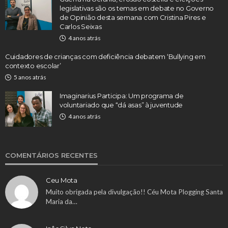
legislativas são os temas em debate no Governo
de Opinião desta semana com Cristina Pires e
Carlos Seixas
4 anos atrás
Cuidadores de crianças com deficiência debatem ‘Bullying em
contexto escolar’
5 anos atrás
Imaginarius Participa: Um programa de
voluntariado que “dá asas” à juventude
4 anos atrás
COMENTÁRIOS RECENTES
Ceu Mota
Muito obrigada pela divulgação!! Céu Mota Plogging Santa
Maria da…