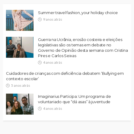
Summer travel fashion, your holiday choice
9 anos atrás
Guerra na Ucrânia, erosão costeira e eleições
legislativas são os temas em debate no
Governo de Opinião desta semana com Cristina
Pires e Carlos Seixas
4 anos atrás
Cuidadores de crianças com deficiência debatem ‘Bullying em
contexto escolar’
5 anos atrás
Imaginarius Participa: Um programa de
voluntariado que “dá asas” à juventude
4 anos atrás