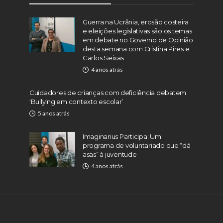
Guerra na Ucrânia, erosão costeira
e eleições legislativas são os temas
em debate no Governo de Opinião
desta semana com Cristina Pires e
Carlos Seixas
4 anos atrás
Cuidadores de crianças com deficiência debatem
‘Bullying em contexto escolar’
5 anos atrás
Imaginarius Participa: Um
programa de voluntariado que “dá
asas” à juventude
4 anos atrás