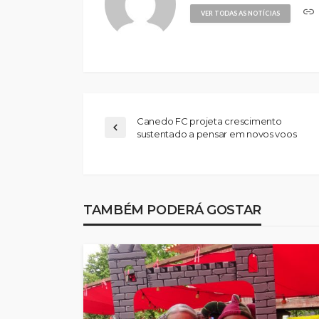
VER TODAS AS NOTÍCIAS
Canedo FC projeta crescimento
sustentado a pensar em novos voos
Abner González foi
melhor da Feirens
TAMBÉM PODERÁ GOSTAR
Beeceler na prime
da Volta a Portuga
Rádio Sintonia
1 dia atrás