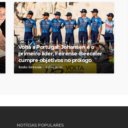
Volta a Portugal: Johansen é o
primeiro líder, Feirense-Beeceler
cumpre objetivos no prólogo
Rádio Sintonia
2 dias atrás
NOTÍCIAS POPULARES