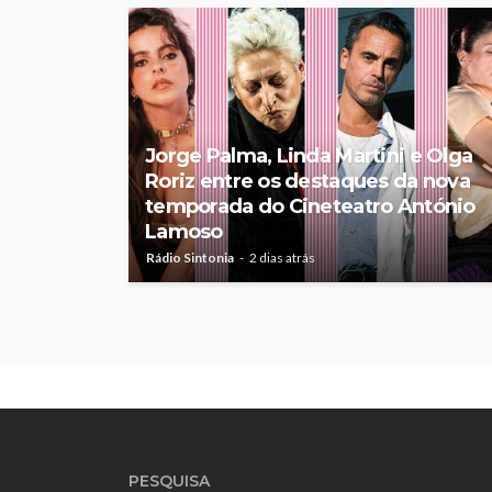
Jorge Palma, Linda Martini e Olga
Roriz entre os destaques da nova
temporada do Cineteatro António
Lamoso
Rádio Sintonia
2 dias atrás
PESQUISA