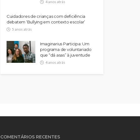
4 anos atrás
Cuidadores de crianças com deficiência
debatem ‘Bullying em contexto escolar’
5 anos atrás
Imaginarius Participa: Um
programa de voluntariado
que “dá asas” à juventude
4 anos atrás
COMENTÁRIOS RECENTES