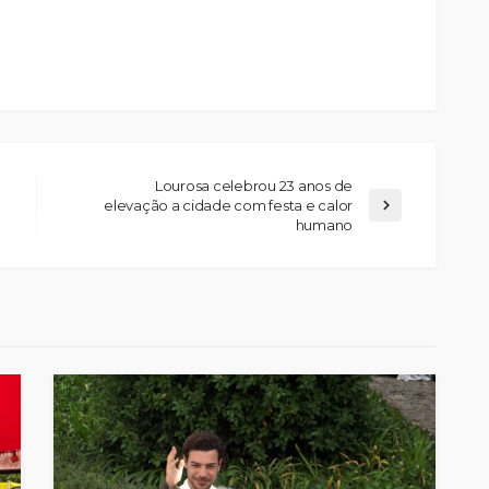
Lourosa celebrou 23 anos de
elevação a cidade com festa e calor
humano
Custódia Gallego:
 o
“Reconheci que esta
e-
mulher talvez tenha sido
ira etapa
uma das primeiras
l
feministas”
Rádio Sintonia
20 horas atrás