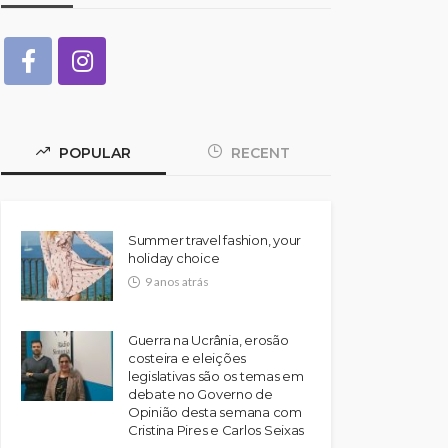
POPULAR
RECENT
Summer travel fashion, your
holiday choice
9 anos atrás
Guerra na Ucrânia, erosão
costeira e eleições
legislativas são os temas em
debate no Governo de
Opinião desta semana com
Cristina Pires e Carlos Seixas