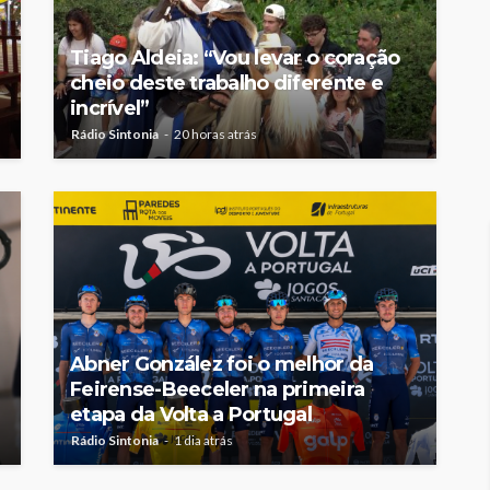
Tiago Aldeia: “Vou levar o coração
cheio deste trabalho diferente e
incrível”
Rádio Sintonia
20 horas atrás
Abner González foi o melhor da
Feirense-Beeceler na primeira
etapa da Volta a Portugal
Rádio Sintonia
1 dia atrás