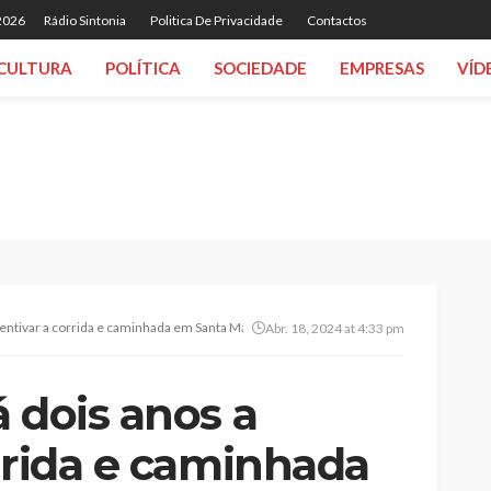
 2026
Rádio Sintonia
Politica De Privacidade
Contactos
CULTURA
POLÍTICA
SOCIEDADE
EMPRESAS
VÍD
centivar a corrida e caminhada em Santa Maria da Feira
Abr. 18, 2024 at 4:33 pm
 dois anos a
rrida e caminhada