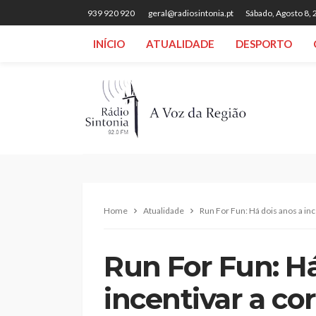
939 920 920
geral@radiosintonia.pt
Sábado, Agosto 8,
INÍCIO
ATUALIDADE
DESPORTO
Home
Atualidade
Run For Fun: Há dois anos a in
Run For Fun: Há
incentivar a co