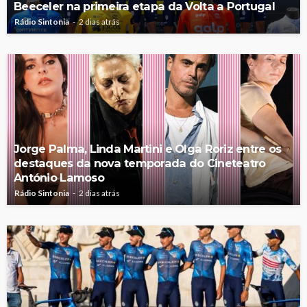
Beeceler na primeira etapa da Volta a Portugal
Rádio Sintonia
2 dias atrás
Jorge Palma, Linda Martini e Olga Roriz entre os
destaques da nova temporada do Cineteatro
António Lamoso
Rádio Sintonia
2 dias atrás