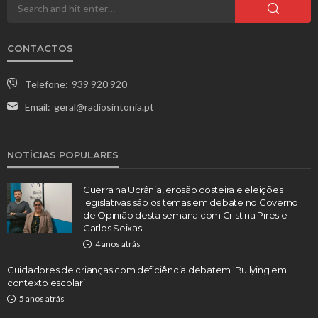
CONTACTOS
Telefone:
939 920 920
Email:
geral@radiosintonia.pt
NOTÍCIAS POPULARES
Guerra na Ucrânia, erosão costeira e eleições
legislativas são os temas em debate no Governo
de Opinião desta semana com Cristina Pires e
Carlos Seixas
4 anos atrás
Cuidadores de crianças com deficiência debatem ‘Bullying em
contexto escolar’
5 anos atrás