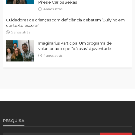
Pires e Carlos Seixas
4 anos atrás
Cuidadores de crianças com deficiência debatem ‘Bullying em
contexto escolar’
5 anos atrás
Imaginarius Participa: Um programa de
voluntariado que “dá asas” à juventude
4 anos atrás
PESQUISA