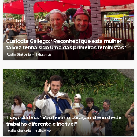
Custódia Gallego: “Reconheci que esta mulher
talvez tenha sido uma das primeiras feministas”
Rádio Sintonia
1 dia atrás
Tiago Aldeia: “Vou levar o coração cheio deste
trabalho diferente e incrível”
Rádio Sintonia
1 dia atrás