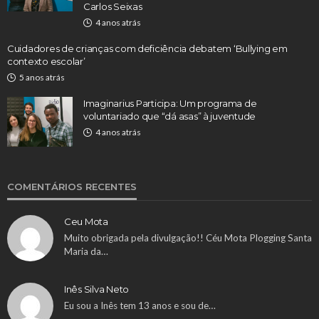
Carlos Seixas
4 anos atrás
Cuidadores de crianças com deficiência debatem ‘Bullying em
contexto escolar’
5 anos atrás
Imaginarius Participa: Um programa de
voluntariado que “dá asas” à juventude
4 anos atrás
COMENTÁRIOS RECENTES
Ceu Mota
Muito obrigada pela divulgação!! Céu Mota Plogging Santa
Maria da…
Inês Silva Neto
Eu sou a Inês tem 13 anos e sou de…