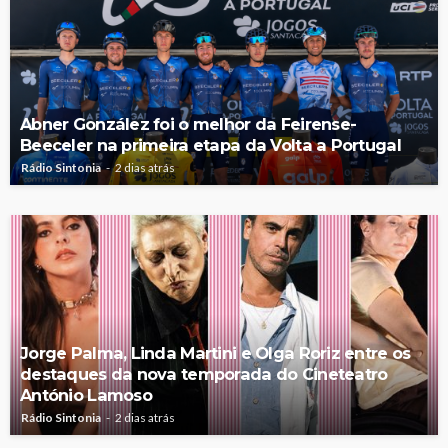
Abner González foi o melhor da Feirense-
Beeceler na primeira etapa da Volta a Portugal
Rádio Sintonia
2 dias atrás
Jorge Palma, Linda Martini e Olga Roriz entre os
destaques da nova temporada do Cineteatro
António Lamoso
Rádio Sintonia
2 dias atrás