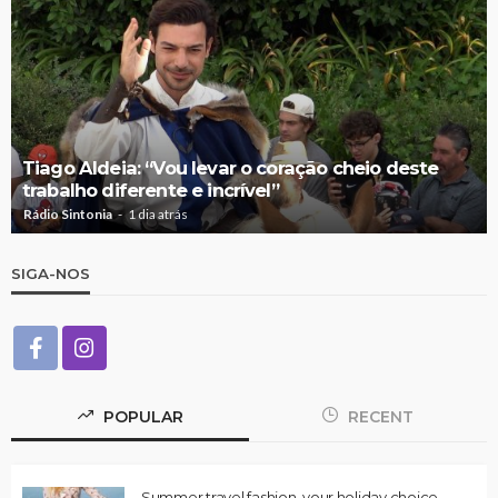
Tiago Aldeia: “Vou levar o coração cheio deste
trabalho diferente e incrível”
Rádio Sintonia
1 dia atrás
SIGA-NOS
POPULAR
RECENT
Summer travel fashion, your holiday choice