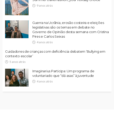
9 anos atrás
Guerra na Ucrânia, erosão costeira e eleições
legislativas são os temas em debate no
Governo de Opinião desta semana com Cristina
Pires e Carlos Seixas
4 anos atrás
Cuidadores de crianças com deficiência debatem ‘Bullying em
contexto escolar’
5 anos atrás
Imaginarius Participa: Um programa de
voluntariado que “dá asas” à juventude
4 anos atrás