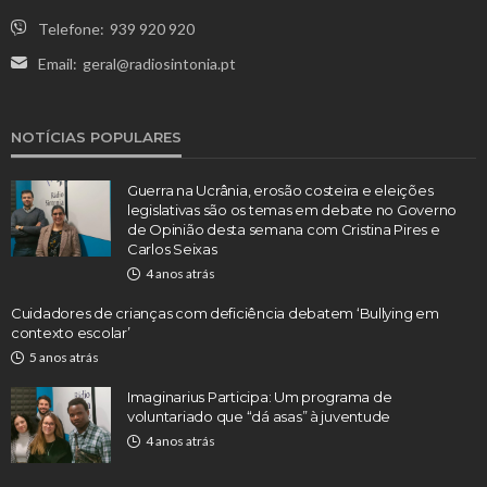
Telefone:
939 920 920
Email:
geral@radiosintonia.pt
NOTÍCIAS POPULARES
Guerra na Ucrânia, erosão costeira e eleições
legislativas são os temas em debate no Governo
de Opinião desta semana com Cristina Pires e
Carlos Seixas
4 anos atrás
Cuidadores de crianças com deficiência debatem ‘Bullying em
contexto escolar’
5 anos atrás
Imaginarius Participa: Um programa de
voluntariado que “dá asas” à juventude
4 anos atrás