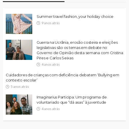
Summer travel fashion, your holiday choice
9 anos atrás
Guerra na Ucrânia, erosão costeira e eleições
legislativas são os temas em debate no
Governo de Opinião desta semana com Cristina
Pires e Carlos Seixas
4 anos atrás
Cuidadores de crianças com deficiência debatem ‘Bullying em
contexto escolar’
5 anos atrás
Imaginarius Participa: Um programa de
voluntariado que “dá asas” à juventude
4 anos atrás