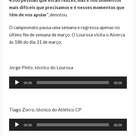
mais difíceis que precisamos e é nesses momentos que
têm de nos apoiar
“, denotou.
O campeonato pausa uma semana e regressa apenas no
último fim de semana de março. O Lourosa visita o Alverca
às 18h do dia 31 de março.
Jorge Pinto, técnico do Lourosa
Reprodutor
00:00
00:00
de
áudio
Tiago Zorro, técnico do Atlético CP
Reprodutor
00:00
00:00
de