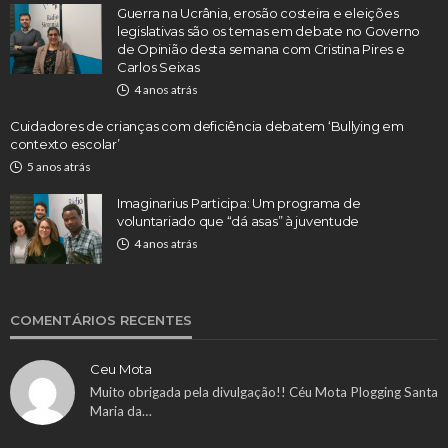
Guerra na Ucrânia, erosão costeira e eleições
legislativas são os temas em debate no Governo
de Opinião desta semana com Cristina Pires e
Carlos Seixas
4 anos atrás
Cuidadores de crianças com deficiência debatem ‘Bullying em
contexto escolar’
5 anos atrás
Imaginarius Participa: Um programa de
voluntariado que “dá asas” à juventude
4 anos atrás
COMENTÁRIOS RECENTES
Ceu Mota
Muito obrigada pela divulgação!! Céu Mota Plogging Santa
Maria da…