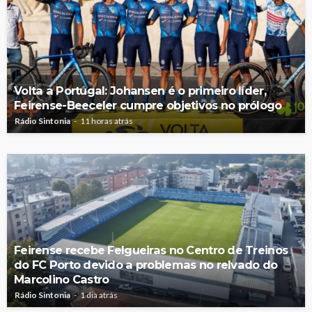
Volta a Portugal: Johansen é o primeiro líder,
Feirense-Beeceler cumpre objetivos no prólogo
Rádio Sintonia
11 horas atrás
Feirense recebe Felgueiras no Centro de Treinos
do FC Porto devido a problemas no relvado do
Marcolino Castro
Rádio Sintonia
1 dia atrás