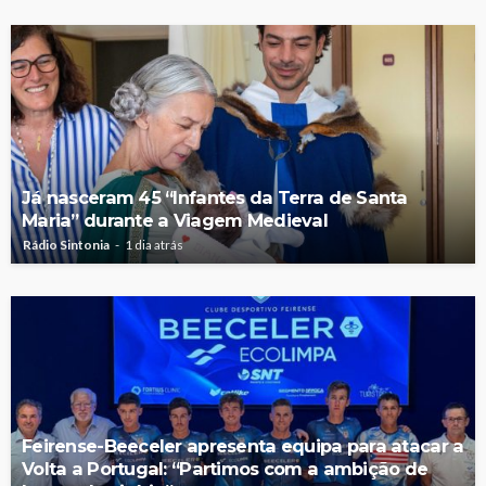
Já nasceram 45 “Infantes da Terra de Santa
Maria” durante a Viagem Medieval
Rádio Sintonia
1 dia atrás
Feirense-Beeceler apresenta equipa para atacar a
Volta a Portugal: “Partimos com a ambição de